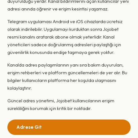
duyurulduğu yerdir. Kanal bildirimlerini açan kullanıcılar yeni
adresi anında öğrenir ve erişim kesintisi yaşamaz.
Telegram uygulaması Android ve iOS cihazlarda ücretsiz
olarak indirilebilir. Uygulamayı kurduktan sonra Jojobet
resmi kanalını aratarak abone olmak yeterlidir. Kanal
yöneticileri sadece doğrulanmış adresleri paylaştığı için
güvenilirlik konusunda endişe taşımaya gerek yoktur.
Kanalda adres paylaşımlarının yanı sıra bakım duyuruları,
erişim rehberleri ve platform güncellemeleri de yer alır. Bu
bilgiler kullanıcıların platforma her koşulda ulaşmasını
kolaylaştırır.
Güncel adres yönetimi, Jojobet kullanıcılarının erişim
sürekliliğini korumak için kritik bir noktadır.
Adrese Git