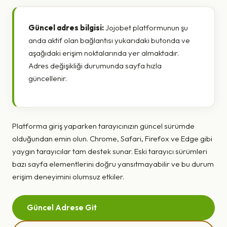
Güncel adres bilgisi:
Jojobet platformunun şu
anda aktif olan bağlantısı yukarıdaki butonda ve
aşağıdaki erişim noktalarında yer almaktadır.
Adres değişikliği durumunda sayfa hızla
güncellenir.
Platforma giriş yaparken tarayıcınızın güncel sürümde
olduğundan emin olun. Chrome, Safari, Firefox ve Edge gibi
yaygın tarayıcılar tam destek sunar. Eski tarayıcı sürümleri
bazı sayfa elementlerini doğru yansıtmayabilir ve bu durum
erişim deneyimini olumsuz etkiler.
Güncel Adrese Git