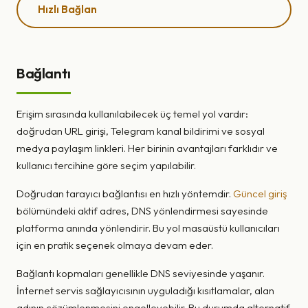
Hızlı Bağlan
Bağlantı
Erişim sırasında kullanılabilecek üç temel yol vardır:
doğrudan URL girişi, Telegram kanal bildirimi ve sosyal
medya paylaşım linkleri. Her birinin avantajları farklıdır ve
kullanıcı tercihine göre seçim yapılabilir.
Doğrudan tarayıcı bağlantısı en hızlı yöntemdir.
Güncel giriş
bölümündeki aktif adres, DNS yönlendirmesi sayesinde
platforma anında yönlendirir. Bu yol masaüstü kullanıcıları
için en pratik seçenek olmaya devam eder.
Bağlantı kopmaları genellikle DNS seviyesinde yaşanır.
İnternet servis sağlayıcısının uyguladığı kısıtlamalar, alan
adının çözümlenmesini engelleyebilir. Bu durumda alternatif