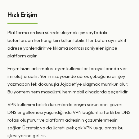
Hızlı Erişim
Platforma en kısa sürede ulaşmak için sayfadaki
butonlardan herhangi biri kullanılabilir. Her buton aynı aktif
adrese yönlendirir ve tıklama sonrası saniyeler içinde
platform açılır.
Erişim hızını artırmak isteyen kullanıcılar tarayıcılarında yer
imi oluşturabilir. Yer imi sayesinde adres çubuğuna bir şey
yazmadan tek dokunuşla Jojobet'ye ulaşmak mümkün olur.
Bu yöntem hem masaüstü hem mobil cihazlarda geçerlidir.
VPN kullanımı belirli durumlarda erişim sorunlarını çözer.
DNS engellemesi yaşandığında VPN bağlantısı farklı bir DNS
rotası oluşturur ve platform adresinin çözümlenmesini
sağlar. Ücretsiz ya da ücretli pek çok VPN uygulaması bu
işlevi yerine getirir.