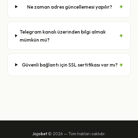
Ne zaman adres güncellemesi yapılır?
Telegram kanalı üzerinden bilgi almak
mümkün mü?
Güvenli bağlantı için SSL sertifikası var mı?
Jojobet
© 2026 — Tüm hakları saklıdır.