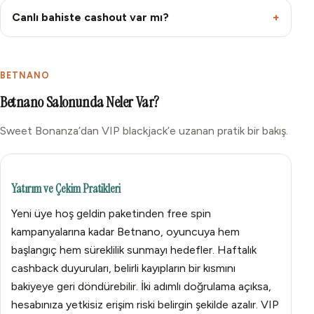
Canlı bahiste cashout var mı?
BETNANO
Betnano Salonunda Neler Var?
Sweet Bonanza’dan VIP blackjack’e uzanan pratik bir bakış.
Yatırım ve Çekim Pratikleri
Yeni üye hoş geldin paketinden free spin
kampanyalarına kadar Betnano, oyuncuya hem
başlangıç hem süreklilik sunmayı hedefler. Haftalık
cashback duyuruları, belirli kayıpların bir kısmını
bakiyeye geri döndürebilir. İki adımlı doğrulama açıksa,
hesabınıza yetkisiz erişim riski belirgin şekilde azalır. VIP