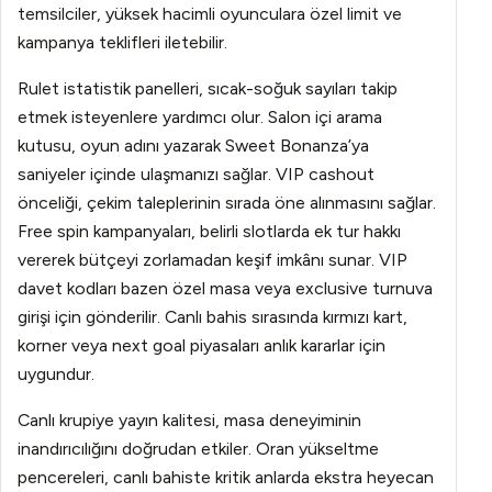
temsilciler, yüksek hacimli oyunculara özel limit ve
kampanya teklifleri iletebilir.
Rulet istatistik panelleri, sıcak-soğuk sayıları takip
etmek isteyenlere yardımcı olur. Salon içi arama
kutusu, oyun adını yazarak Sweet Bonanza’ya
saniyeler içinde ulaşmanızı sağlar. VIP cashout
önceliği, çekim taleplerinin sırada öne alınmasını sağlar.
Free spin kampanyaları, belirli slotlarda ek tur hakkı
vererek bütçeyi zorlamadan keşif imkânı sunar. VIP
davet kodları bazen özel masa veya exclusive turnuva
girişi için gönderilir. Canlı bahis sırasında kırmızı kart,
korner veya next goal piyasaları anlık kararlar için
uygundur.
Canlı krupiye yayın kalitesi, masa deneyiminin
inandırıcılığını doğrudan etkiler. Oran yükseltme
pencereleri, canlı bahiste kritik anlarda ekstra heyecan