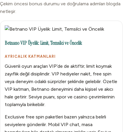
Çekim öncesi bonus durumu ve doğrulama adımları blogda
netleşir.
Betnano VIP Üyelik: Limit, Temsilci ve Öncelik
AYRICALIK KATMANLARI
Güvenli oyun araçları VIP’de de aktiftir; limit koymak
zayıflık değil disiplindir. VIP hediyeler nakit, free spin
veya deneyim odaklı sürprizler şeklinde gelebilir. Özetle
VIP katman, Betnano deneyimini daha kişisel ve akıcı
hale getirir. Seviye puanı, spor ve casino çevrimlerinin
toplamıyla birikebilir.
Exclusive free spin paketleri bazen yalnızca belirli
seviyelere gönderilir. Mobil VIP chat, masa