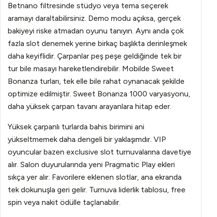
Betnano filtresinde stüdyo veya tema seçerek
aramayı daraltabilirsiniz. Demo modu açıksa, gerçek
bakiyeyi riske atmadan oyunu tanıyın. Aynı anda çok
fazla slot denemek yerine birkaç başlıkta derinleşmek
daha keyiflidir. Çarpanlar peş peşe geldiğinde tek bir
tur bile masayı hareketlendirebilir. Mobilde Sweet
Bonanza turları, tek elle bile rahat oynanacak şekilde
optimize edilmiştir. Sweet Bonanza 1000 varyasyonu,
daha yüksek çarpan tavanı arayanlara hitap eder.
Yüksek çarpanlı turlarda bahis birimini ani
yükseltmemek daha dengeli bir yaklaşımdır. VIP
oyuncular bazen exclusive slot turnuvalarına davetiye
alır. Salon duyurularında yeni Pragmatic Play ekleri
sıkça yer alır. Favorilere eklenen slotlar, ana ekranda
tek dokunuşla geri gelir. Turnuva liderlik tablosu, free
spin veya nakit ödülle taçlanabilir.