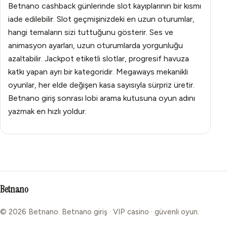
Betnano cashback günlerinde slot kayıplarının bir kısmı
iade edilebilir. Slot geçmişinizdeki en uzun oturumlar,
hangi temaların sizi tuttuğunu gösterir. Ses ve
animasyon ayarları, uzun oturumlarda yorgunluğu
azaltabilir. Jackpot etiketli slotlar, progresif havuza
katkı yapan ayrı bir kategoridir. Megaways mekanikli
oyunlar, her elde değişen kasa sayısıyla sürpriz üretir.
Betnano giriş sonrası lobi arama kutusuna oyun adını
yazmak en hızlı yoldur.
Betnano
© 2026 Betnano. Betnano giriş · VIP casino · güvenli oyun.