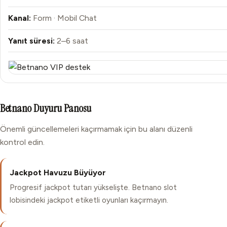
Kanal:
Form · Mobil Chat
Yanıt süresi:
2–6 saat
Betnano Duyuru Panosu
Önemli güncellemeleri kaçırmamak için bu alanı düzenli
kontrol edin.
Jackpot Havuzu Büyüyor
Progresif jackpot tutarı yükselişte. Betnano slot
lobisindeki jackpot etiketli oyunları kaçırmayın.