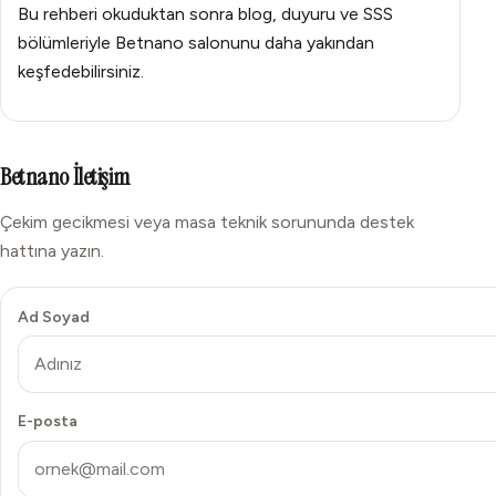
Bu rehberi okuduktan sonra blog, duyuru ve SSS
bölümleriyle Betnano salonunu daha yakından
keşfedebilirsiniz.
Betnano İletişim
Çekim gecikmesi veya masa teknik sorununda destek
hattına yazın.
Ad Soyad
E-posta