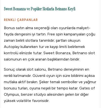
Sweet Bonanza ve Popüler Slotlarla Betnano Keyfi
RENKLI ÇARPANLAR
Bonus satın alma seçeneği olan oyunlarda maliyet-
fayda dengesini iyi tartın. Free spin kampanyaları çoğu
zaman belirli slotlara tanımlıdır; şartları okuyun.
Autoplay kullanırken tur ve kayıp limiti belirlemek
kontrolü elinizde tutar. Sweet Bonanza, Betnano slot
salonunun en çok aranan başlıklarından biridir.
Sonuç olarak slot salonu, Betnano deneyiminin en
renkli katmanıdır. Güvenli oyun için süre bildirimi açıksa
mutlaka aktif bırakın. Şeker temalı semboller ve yağmur
bonusu turları, oyuna neşeli bir tempo katar. Gates of
Olympus, benzer stüdyo ailesinden gelen bir diğer
yüksek volatilite favorisidir.