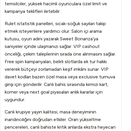
temsilciler, yüksek hacimli oyunculara özel limit ve
kampanya teklifleri iletebilir.
Rulet istatistik panelleri, sıcak-soğuk sayıları takip
etmek isteyenlere yardımcı olur. Salon içi arama
kutusu, oyun adını yazarak Sweet Bonanza’ya
saniyeler içinde ulaşmanızı sağlar. VIP cashout
önceliği, çekim taleplerinin sırada öne alınmasını sağlar.
Free spin kampanyaları, belirli slotlarda ek tur hakkı
vererek bütçeyi zorlamadan keşif imkânı sunar. VIP
davet kodları bazen özel masa veya exclusive turnuva
girişi için gönderilir. Canlı bahis sırasında kırmızı kart,
korner veya next goal piyasaları anlık kararlar için
uygundur.
Canlı krupiye yayın kalitesi, masa deneyiminin
inandırıcılığını doğrudan etkiler. Oran yükseltme
pencereleri, canlı bahiste kritik anlarda ekstra heyecan