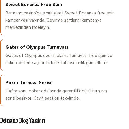
Sweet Bonanza Free Spin
Betnano casino’da sınırlı süreli Sweet Bonanza free spin
kampanyası yayında. Çevirme şartlarını kampanya
merkezinden inceleyin.
Gates of Olympus Turnuvası
Gates of Olympus özel sıralama turnuvası free spin ve
nakit ödüllerle açıldı. Liderlik tablosu anlık güncellenir.
Poker Turnuva Serisi
Hafta sonu poker odalarında garantili ödüllü turnuva
serisi başlıyor. Kayıt saatleri takvimde.
Betnano Blog Yazıları