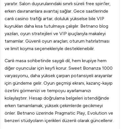
yaratır. Salon duyurularındaki sınırlı süreli free spin’ler,
erken davrananlara avantaj sağlar. Gece saatlerinde
canlı casino trafiği artar; doluluk yükselse bile VIP
kuyrukları daha kısa tutulmaya çalışılır. Betnano blog
yazıları, oyun stratejileri ve VIP ipuçlarıyla makaleyi
tamamlar. Güvenli oyun araçları; oturum hatırlatması
ve limit koyma seçenekleriyle desteklenebilir.
Canlı masa sohbetinde saygılı dil, hem krupiye hem
diğer oyuncular için keyfi korur. Sweet Bonanza 1000
varyasyonu, daha yüksek çarpan potansiyeli arayanlar
için gündeme gelir. Oyun geçmişi ekranı, kazanç-kayıp
özetini görmenizi ve tempoyu ayarlamanızı
kolaylaştırır. Hesap doğrulama belgeleri istendiğinde
erken tamamlamak, yüksek çekimlerde gecikmeyi
önler. Betnano üzerinde Pragmatic Play, Evolution ve
benzeri stüdyoların içerikleri düzenli olarak güncellenir.