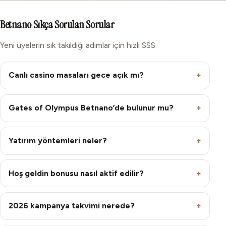
Betnano Sıkça Sorulan Sorular
Yeni üyelerin sık takıldığı adımlar için hızlı SSS.
Canlı casino masaları gece açık mı?
Gates of Olympus Betnano’de bulunur mu?
Yatırım yöntemleri neler?
Hoş geldin bonusu nasıl aktif edilir?
2026 kampanya takvimi nerede?