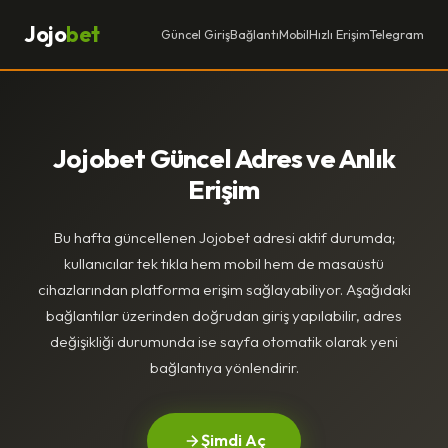
Jojo
bet
Güncel Giriş
Bağlantı
Mobil
Hızlı Erişim
Telegram
Jojobet Güncel Adres ve Anlık
Erişim
Bu hafta güncellenen Jojobet adresi aktif durumda;
kullanıcılar tek tıkla hem mobil hem de masaüstü
cihazlarından platforma erişim sağlayabiliyor. Aşağıdaki
bağlantılar üzerinden doğrudan giriş yapılabilir, adres
değişikliği durumunda ise sayfa otomatik olarak yeni
bağlantıya yönlendirir.
Şimdi Aç