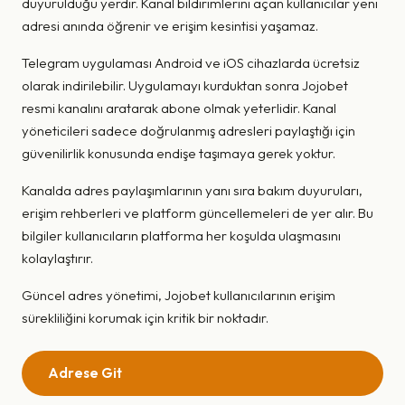
duyurulduğu yerdir. Kanal bildirimlerini açan kullanıcılar yeni
adresi anında öğrenir ve erişim kesintisi yaşamaz.
Telegram uygulaması Android ve iOS cihazlarda ücretsiz
olarak indirilebilir. Uygulamayı kurduktan sonra Jojobet
resmi kanalını aratarak abone olmak yeterlidir. Kanal
yöneticileri sadece doğrulanmış adresleri paylaştığı için
güvenilirlik konusunda endişe taşımaya gerek yoktur.
Kanalda adres paylaşımlarının yanı sıra bakım duyuruları,
erişim rehberleri ve platform güncellemeleri de yer alır. Bu
bilgiler kullanıcıların platforma her koşulda ulaşmasını
kolaylaştırır.
Güncel adres yönetimi, Jojobet kullanıcılarının erişim
sürekliliğini korumak için kritik bir noktadır.
Adrese Git