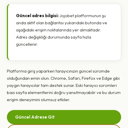
Güncel adres bilgisi:
Jojobet platformunun şu
anda aktif olan bağlantısı yukarıdaki butonda ve
aşağıdaki erişim noktalarında yer almaktadır.
Adres değişikliği durumunda sayfa hızla
güncellenir.
Platforma giriş yaparken tarayıcınızın güncel sürümde
olduğundan emin olun. Chrome, Safari, Firefox ve Edge gibi
yaygın tarayıcılar tam destek sunar. Eski tarayıcı sürümleri
bazı sayfa elementlerini doğru yansıtmayabilir ve bu durum
erişim deneyimini olumsuz etkiler.
Güncel Adrese Git