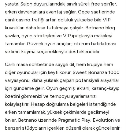
yaratır. Salon duyurularındaki sınırlı süreli free spin’ler,
erken davrananlara avantaj sağlar. Gece saatlerinde
canlı casino trafiği artar; doluluk yükselse bile VIP
kuyrukları daha kısa tutulmaya çalışılır. Betnano blog
yazıları, oyun stratejileri ve VIP ipuçlarıyla makaleyi
tamamlar. Güvenli oyun araçları; oturum hatırlatması
ve limit koyma seçenekleriyle desteklenebilir.
Canlı masa sohbetinde saygılı dil, hem krupiye hem
diğer oyuncular için keyfi korur. Sweet Bonanza 1000
varyasyonu, daha yüksek çarpan potansiyeli arayanlar
için gündeme gelir. Oyun geçmişi ekranı, kazanç-kayıp
özetini görmenizi ve tempoyu ayarlamanızı
kolaylaştırır. Hesap doğrulama belgeleri istendiğinde
erken tamamlamak, yüksek çekimlerde gecikmeyi
önler. Betnano üzerinde Pragmatic Play, Evolution ve
benzeri stüdyoların içerikleri düzenli olarak güncellenir.