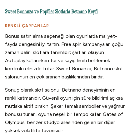
Sweet Bonanza ve Popüler Slotlarla Betnano Keyfi
RENKLI ÇARPANLAR
Bonus satın alma seçeneği olan oyunlarda maliyet-
fayda dengesini iyi tartın. Free spin kampanyaları çoğu
zaman belirli slotlara tanımlıdır; şartları okuyun.
Autoplay kullanırken tur ve kayıp limiti belirlemek
kontrolü elinizde tutar. Sweet Bonanza, Betnano slot
salonunun en çok aranan başlıklarından biridir.
Sonuç olarak slot salonu, Betnano deneyiminin en
renkli katmanıdır. Güvenli oyun için süre bildirimi açıksa
mutlaka aktif bırakın. Şeker temalı semboller ve yağmur
bonusu turları, oyuna neşeli bir tempo katar. Gates of
Olympus, benzer stüdyo ailesinden gelen bir diğer
yüksek volatilite favorisidir.