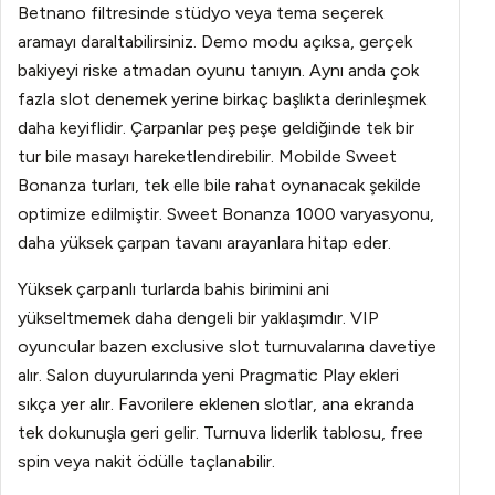
Betnano filtresinde stüdyo veya tema seçerek
aramayı daraltabilirsiniz. Demo modu açıksa, gerçek
bakiyeyi riske atmadan oyunu tanıyın. Aynı anda çok
fazla slot denemek yerine birkaç başlıkta derinleşmek
daha keyiflidir. Çarpanlar peş peşe geldiğinde tek bir
tur bile masayı hareketlendirebilir. Mobilde Sweet
Bonanza turları, tek elle bile rahat oynanacak şekilde
optimize edilmiştir. Sweet Bonanza 1000 varyasyonu,
daha yüksek çarpan tavanı arayanlara hitap eder.
Yüksek çarpanlı turlarda bahis birimini ani
yükseltmemek daha dengeli bir yaklaşımdır. VIP
oyuncular bazen exclusive slot turnuvalarına davetiye
alır. Salon duyurularında yeni Pragmatic Play ekleri
sıkça yer alır. Favorilere eklenen slotlar, ana ekranda
tek dokunuşla geri gelir. Turnuva liderlik tablosu, free
spin veya nakit ödülle taçlanabilir.