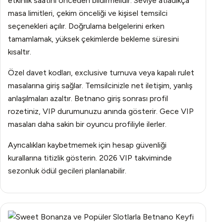
etkinlik saatini önceden bildirmelidir. Seviye atladıkça
masa limitleri, çekim önceliği ve kişisel temsilci
seçenekleri açılır. Doğrulama belgelerini erken
tamamlamak, yüksek çekimlerde bekleme süresini
kısaltır.
Özel davet kodları, exclusive turnuva veya kapalı rulet
masalarına giriş sağlar. Temsilcinizle net iletişim, yanlış
anlaşılmaları azaltır. Betnano giriş sonrası profil
rozetiniz, VIP durumunuzu anında gösterir. Gece VIP
masaları daha sakin bir oyuncu profiliyle ilerler.
Ayrıcalıkları kaybetmemek için hesap güvenliği
kurallarına titizlik gösterin. 2026 VIP takviminde
sezonluk ödül gecileri planlanabilir.