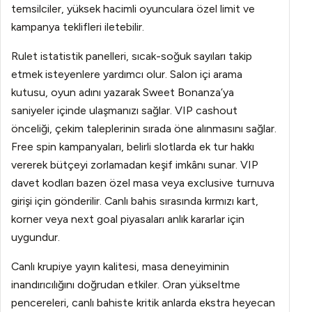
temsilciler, yüksek hacimli oyunculara özel limit ve
kampanya teklifleri iletebilir.
Rulet istatistik panelleri, sıcak-soğuk sayıları takip
etmek isteyenlere yardımcı olur. Salon içi arama
kutusu, oyun adını yazarak Sweet Bonanza’ya
saniyeler içinde ulaşmanızı sağlar. VIP cashout
önceliği, çekim taleplerinin sırada öne alınmasını sağlar.
Free spin kampanyaları, belirli slotlarda ek tur hakkı
vererek bütçeyi zorlamadan keşif imkânı sunar. VIP
davet kodları bazen özel masa veya exclusive turnuva
girişi için gönderilir. Canlı bahis sırasında kırmızı kart,
korner veya next goal piyasaları anlık kararlar için
uygundur.
Canlı krupiye yayın kalitesi, masa deneyiminin
inandırıcılığını doğrudan etkiler. Oran yükseltme
pencereleri, canlı bahiste kritik anlarda ekstra heyecan