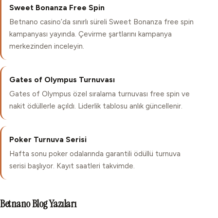
Sweet Bonanza Free Spin
Betnano casino’da sınırlı süreli Sweet Bonanza free spin
kampanyası yayında. Çevirme şartlarını kampanya
merkezinden inceleyin.
Gates of Olympus Turnuvası
Gates of Olympus özel sıralama turnuvası free spin ve
nakit ödüllerle açıldı. Liderlik tablosu anlık güncellenir.
Poker Turnuva Serisi
Hafta sonu poker odalarında garantili ödüllü turnuva
serisi başlıyor. Kayıt saatleri takvimde.
Betnano Blog Yazıları