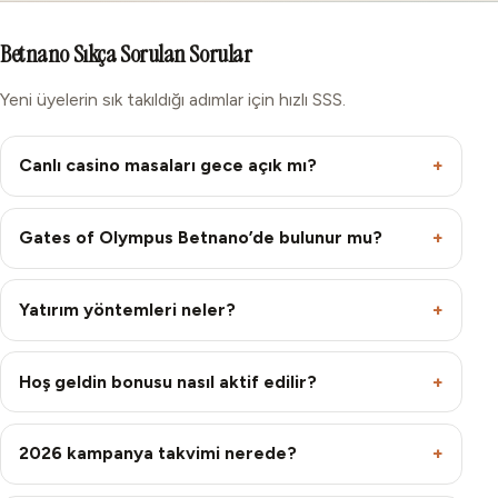
Betnano Sıkça Sorulan Sorular
Yeni üyelerin sık takıldığı adımlar için hızlı SSS.
Canlı casino masaları gece açık mı?
Gates of Olympus Betnano’de bulunur mu?
Yatırım yöntemleri neler?
Hoş geldin bonusu nasıl aktif edilir?
2026 kampanya takvimi nerede?