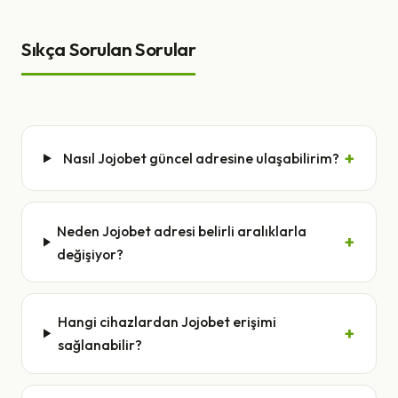
Sıkça Sorulan Sorular
Nasıl Jojobet güncel adresine ulaşabilirim?
Neden Jojobet adresi belirli aralıklarla
değişiyor?
Hangi cihazlardan Jojobet erişimi
sağlanabilir?