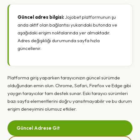
Güncel adres bilgisi:
Jojobet platformunun şu
anda aktif olan bağlantısı yukarıdaki butonda ve
aşağıdaki erişim noktalarında yer almaktadır.
Adres değişikliği durumunda sayfa hızla
güncellenir.
Platforma giriş yaparken tarayıcınızın güncel sürümde
olduğundan emin olun. Chrome, Safari, Firefox ve Edge gibi
yaygın tarayıcılar tam destek sunar. Eski tarayıcı sürümleri
bazı sayfa elementlerini doğru yansıtmayabilir ve bu durum
erişim deneyimini olumsuz etkiler.
Güncel Adrese Git