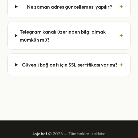
Ne zaman adres güncellemesi yapılır?
Telegram kanalı üzerinden bilgi almak
mümkün mü?
Güvenli bağlantı için SSL sertifikası var mı?
Jojobet
© 2026 — Tüm hakları saklıdır.