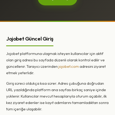
Jojobet Güncel Giriş
Jojobet platformuna ulaşmak isteyen kullanıcılar için aktif
olan giriş adresi bu sayfada düzenli olarak kontrol edilir ve
güncellenir. Tarayıcı üzerinden
jojobet.com
adresini ziyaret
etmek yeterlidir.
Giriş süreci oldukça kısa sürer. Adres çubuğuna doğrudan
URL yazıldığında platform ana sayfası birkaç saniye içinde
yüklenir. Kullanıcılar mevcut hesaplarıyla oturum açabilir, ilk
kez ziyaret edenler ise kayıt adımlarını tamamladıktan sonra
tüm içeriğe ulaşabilir.