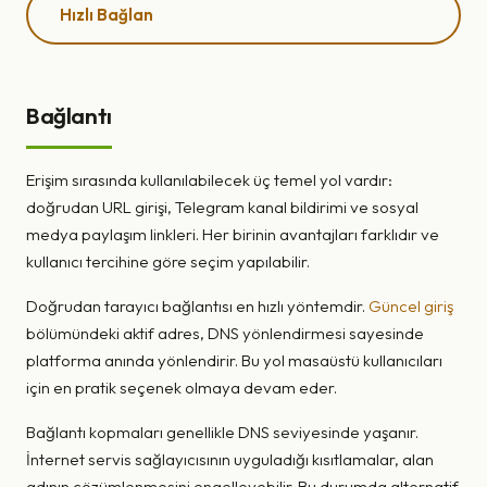
Hızlı Bağlan
Bağlantı
Erişim sırasında kullanılabilecek üç temel yol vardır:
doğrudan URL girişi, Telegram kanal bildirimi ve sosyal
medya paylaşım linkleri. Her birinin avantajları farklıdır ve
kullanıcı tercihine göre seçim yapılabilir.
Doğrudan tarayıcı bağlantısı en hızlı yöntemdir.
Güncel giriş
bölümündeki aktif adres, DNS yönlendirmesi sayesinde
platforma anında yönlendirir. Bu yol masaüstü kullanıcıları
için en pratik seçenek olmaya devam eder.
Bağlantı kopmaları genellikle DNS seviyesinde yaşanır.
İnternet servis sağlayıcısının uyguladığı kısıtlamalar, alan
adının çözümlenmesini engelleyebilir. Bu durumda alternatif