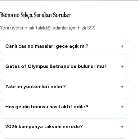
Betnano Sıkça Sorulan Sorular
Yeni üyelerin sık takıldığı adımlar için hızlı SSS.
Canlı casino masaları gece açık mı?
Gates of Olympus Betnano’de bulunur mu?
Yatırım yöntemleri neler?
Hoş geldin bonusu nasıl aktif edilir?
2026 kampanya takvimi nerede?