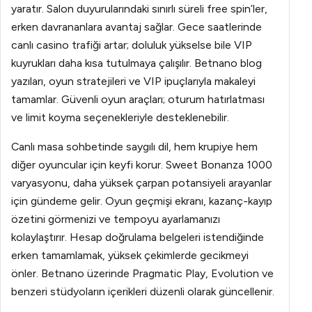
yaratır. Salon duyurularındaki sınırlı süreli free spin’ler,
erken davrananlara avantaj sağlar. Gece saatlerinde
canlı casino trafiği artar; doluluk yükselse bile VIP
kuyrukları daha kısa tutulmaya çalışılır. Betnano blog
yazıları, oyun stratejileri ve VIP ipuçlarıyla makaleyi
tamamlar. Güvenli oyun araçları; oturum hatırlatması
ve limit koyma seçenekleriyle desteklenebilir.
Canlı masa sohbetinde saygılı dil, hem krupiye hem
diğer oyuncular için keyfi korur. Sweet Bonanza 1000
varyasyonu, daha yüksek çarpan potansiyeli arayanlar
için gündeme gelir. Oyun geçmişi ekranı, kazanç-kayıp
özetini görmenizi ve tempoyu ayarlamanızı
kolaylaştırır. Hesap doğrulama belgeleri istendiğinde
erken tamamlamak, yüksek çekimlerde gecikmeyi
önler. Betnano üzerinde Pragmatic Play, Evolution ve
benzeri stüdyoların içerikleri düzenli olarak güncellenir.