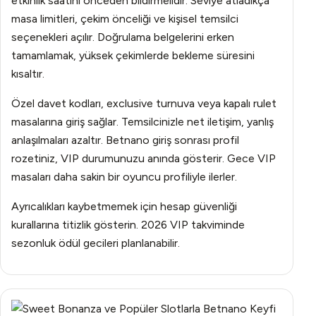
etkinlik saatini önceden bildirmelidir. Seviye atladıkça
masa limitleri, çekim önceliği ve kişisel temsilci
seçenekleri açılır. Doğrulama belgelerini erken
tamamlamak, yüksek çekimlerde bekleme süresini
kısaltır.
Özel davet kodları, exclusive turnuva veya kapalı rulet
masalarına giriş sağlar. Temsilcinizle net iletişim, yanlış
anlaşılmaları azaltır. Betnano giriş sonrası profil
rozetiniz, VIP durumunuzu anında gösterir. Gece VIP
masaları daha sakin bir oyuncu profiliyle ilerler.
Ayrıcalıkları kaybetmemek için hesap güvenliği
kurallarına titizlik gösterin. 2026 VIP takviminde
sezonluk ödül gecileri planlanabilir.