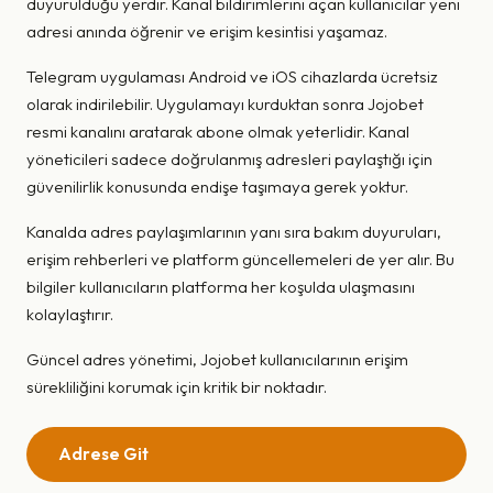
duyurulduğu yerdir. Kanal bildirimlerini açan kullanıcılar yeni
adresi anında öğrenir ve erişim kesintisi yaşamaz.
Telegram uygulaması Android ve iOS cihazlarda ücretsiz
olarak indirilebilir. Uygulamayı kurduktan sonra Jojobet
resmi kanalını aratarak abone olmak yeterlidir. Kanal
yöneticileri sadece doğrulanmış adresleri paylaştığı için
güvenilirlik konusunda endişe taşımaya gerek yoktur.
Kanalda adres paylaşımlarının yanı sıra bakım duyuruları,
erişim rehberleri ve platform güncellemeleri de yer alır. Bu
bilgiler kullanıcıların platforma her koşulda ulaşmasını
kolaylaştırır.
Güncel adres yönetimi, Jojobet kullanıcılarının erişim
sürekliliğini korumak için kritik bir noktadır.
Adrese Git