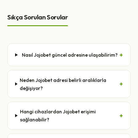
Sıkça Sorulan Sorular
Nasıl Jojobet güncel adresine ulaşabilirim?
Neden Jojobet adresi belirli aralıklarla
değişiyor?
Hangi cihazlardan Jojobet erişimi
sağlanabilir?