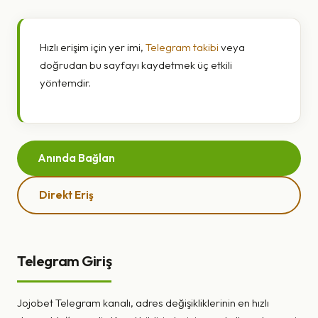
Hızlı erişim için yer imi,
Telegram takibi
veya
doğrudan bu sayfayı kaydetmek üç etkili
yöntemdir.
Anında Bağlan
Direkt Eriş
Telegram Giriş
Jojobet Telegram kanalı, adres değişikliklerinin en hızlı