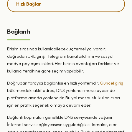
Hızlı Bağlan
Bağlantı
Erişim sırasında kullanılabilecek üç temel yol vardır:
doğrudan URL girişi, Telegram kanal bildirimi ve sosyal
medya paylaşım linkleri. Her birinin avantajları farklıdır ve
kullanıcı tercihine göre seçim yapılabilir.
Doğrudan tarayıcı bağlantısı en hızlı yöntemdir.
Güncel giriş
bölümündeki aktif adres, DNS yönlendirmesi sayesinde
platforma anında yönlendirir. Bu yol masaüstü kullanıcıları
için en pratik seçenek olmaya devam eder.
Bağlantı kopmaları genellikle DNS seviyesinde yaşanır.
İnternet servis sağlayıcısının uyguladığı kısıtlamalar, alan
adının çözümlenmesini engelleyebilir. Bu durumda alternatif