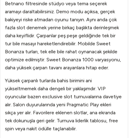
Betnano filtresinde stüdyo veya tema seçerek
aramayı daraltabilirsiniz. Demo modu açıksa, gerçek
bakiyeyi riske atmadan oyunu tanıyın. Aynı anda çok
fazla slot denemek yerine birkaç başlıkta derinleşmek
daha keyiflidir. Çarpanlar peş peşe geldiğinde tek bir
tur bile masayı hareketlendirebilir. Mobilde Sweet
Bonanza turları, tek elle bile rahat oynanacak şekilde
optimize edilmiştir. Sweet Bonanza 1000 varyasyonu,
daha yüksek çarpan tavanı arayanlara hitap eder.
Yüksek çarpanlı turlarda bahis birimini ani
yükseltmemek daha dengeli bir yaklaşımdır. VIP
oyuncular bazen exclusive slot turnuvalarına davetiye
alır. Salon duyurularında yeni Pragmatic Play ekleri
sıkça yer alır. Favorilere eklenen slotlar, ana ekranda
tek dokunuşla geri gelir. Turnuva liderlik tablosu, free
spin veya nakit ödülle taçlanabilir.