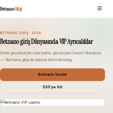
Betnano
Bilgi
Keşfet
BETNANO GIRIŞ · 2026
Betnano giriş Dünyasında VIP Ayrıcalıklar
İnceleme
Derbi gecelerinde canlı bahis, gündüzleri Sweet Bonanza
Rehberler
— Betnano giriş ile salona dönmek kolay.
Gündem
Betnano İncele
Yardım
SSS’ye Git
Bize Ulaşın