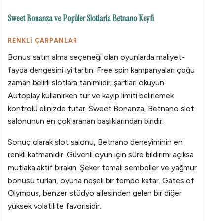
Sweet Bonanza ve Popüler Slotlarla Betnano Keyfi
RENKLI ÇARPANLAR
Bonus satın alma seçeneği olan oyunlarda maliyet-
fayda dengesini iyi tartın. Free spin kampanyaları çoğu
zaman belirli slotlara tanımlıdır; şartları okuyun.
Autoplay kullanırken tur ve kayıp limiti belirlemek
kontrolü elinizde tutar. Sweet Bonanza, Betnano slot
salonunun en çok aranan başlıklarından biridir.
Sonuç olarak slot salonu, Betnano deneyiminin en
renkli katmanıdır. Güvenli oyun için süre bildirimi açıksa
mutlaka aktif bırakın. Şeker temalı semboller ve yağmur
bonusu turları, oyuna neşeli bir tempo katar. Gates of
Olympus, benzer stüdyo ailesinden gelen bir diğer
yüksek volatilite favorisidir.