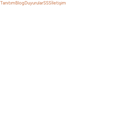
Tanıtım
Blog
Duyurular
SSS
İletişim