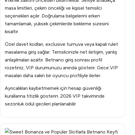
etkinlik saatini önceden bildirmelidir. Seviye atladıkça
masa limitleri, çekim önceliği ve kişisel temsilci
seçenekleri açılır. Doğrulama belgelerini erken
tamamlamak, yüksek çekimlerde bekleme süresini
kısaltır.
Özel davet kodları, exclusive turnuva veya kapalı rulet
masalarına giriş sağlar. Temsilcinizle net iletişim, yanlış
anlaşılmaları azaltır. Betnano giriş sonrası profil
rozetiniz, VIP durumunuzu anında gösterir. Gece VIP
masaları daha sakin bir oyuncu profiliyle ilerler.
Ayrıcalıkları kaybetmemek için hesap güvenliği
kurallarına titizlik gösterin. 2026 VIP takviminde
sezonluk ödül gecileri planlanabilir.