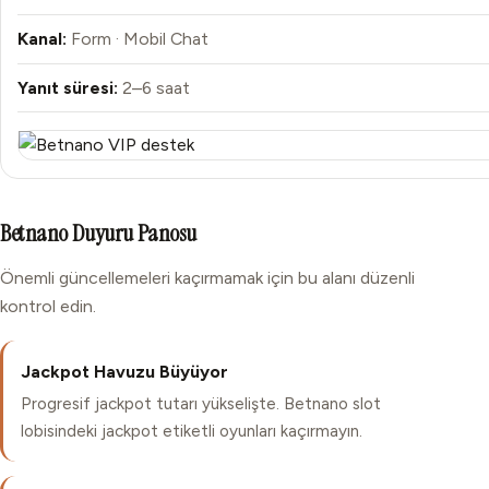
Kanal:
Form · Mobil Chat
Yanıt süresi:
2–6 saat
Betnano Duyuru Panosu
Önemli güncellemeleri kaçırmamak için bu alanı düzenli
kontrol edin.
Jackpot Havuzu Büyüyor
Progresif jackpot tutarı yükselişte. Betnano slot
lobisindeki jackpot etiketli oyunları kaçırmayın.