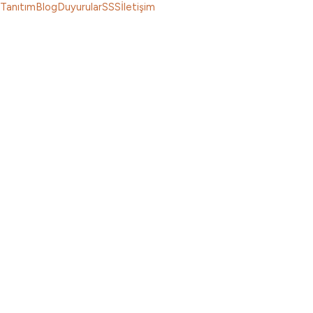
Tanıtım
Blog
Duyurular
SSS
İletişim