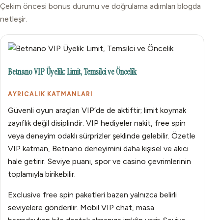
Çekim öncesi bonus durumu ve doğrulama adımları blogda
netleşir.
Betnano VIP Üyelik: Limit, Temsilci ve Öncelik
AYRICALIK KATMANLARI
Güvenli oyun araçları VIP’de de aktiftir; limit koymak
zayıflık değil disiplindir. VIP hediyeler nakit, free spin
veya deneyim odaklı sürprizler şeklinde gelebilir. Özetle
VIP katman, Betnano deneyimini daha kişisel ve akıcı
hale getirir. Seviye puanı, spor ve casino çevrimlerinin
toplamıyla birikebilir.
Exclusive free spin paketleri bazen yalnızca belirli
seviyelere gönderilir. Mobil VIP chat, masa