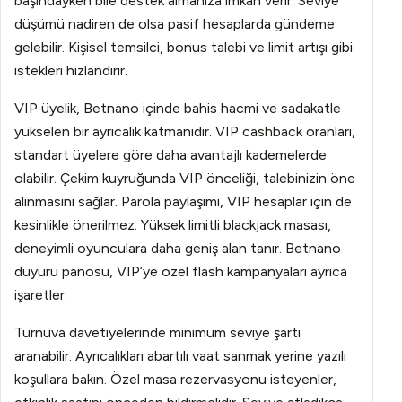
başındayken bile destek almanıza imkân verir. Seviye
düşümü nadiren de olsa pasif hesaplarda gündeme
gelebilir. Kişisel temsilci, bonus talebi ve limit artışı gibi
istekleri hızlandırır.
VIP üyelik, Betnano içinde bahis hacmi ve sadakatle
yükselen bir ayrıcalık katmanıdır. VIP cashback oranları,
standart üyelere göre daha avantajlı kademelerde
olabilir. Çekim kuyruğunda VIP önceliği, talebinizin öne
alınmasını sağlar. Parola paylaşımı, VIP hesaplar için de
kesinlikle önerilmez. Yüksek limitli blackjack masası,
deneyimli oyunculara daha geniş alan tanır. Betnano
duyuru panosu, VIP’ye özel flash kampanyaları ayrıca
işaretler.
Turnuva davetiyelerinde minimum seviye şartı
aranabilir. Ayrıcalıkları abartılı vaat sanmak yerine yazılı
koşullara bakın. Özel masa rezervasyonu isteyenler,