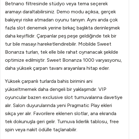
Betnano filtresinde stüdyo veya tema seçerek
aramayı daraltabilirsiniz. Demo modu açıksa, gerçek
bakiyeyi riske atmadan oyunu tanıyın. Aynı anda çok
fazla slot denemek yerine birkaç başlıkta derinleşmek
daha keyiflidir. Çarpanlar peş peşe geldiğinde tek bir
tur bile masayı hareketlendirebilir. Mobilde Sweet
Bonanza turları, tek elle bile rahat oynanacak şekilde
optimize edilmiştir. Sweet Bonanza 1000 varyasyonu,
daha yüksek çarpan tavanı arayanlara hitap eder.
Yüksek çarpanlı turlarda bahis birimini ani
yükseltmemek daha dengeli bir yaklaşımdır. VIP
oyuncular bazen exclusive slot turnuvalarına davetiye
alır. Salon duyurularında yeni Pragmatic Play ekleri
sıkça yer alır. Favorilere eklenen slotlar, ana ekranda
tek dokunuşla geri gelir. Turnuva liderlik tablosu, free
spin veya nakit ödülle taçlanabilir.