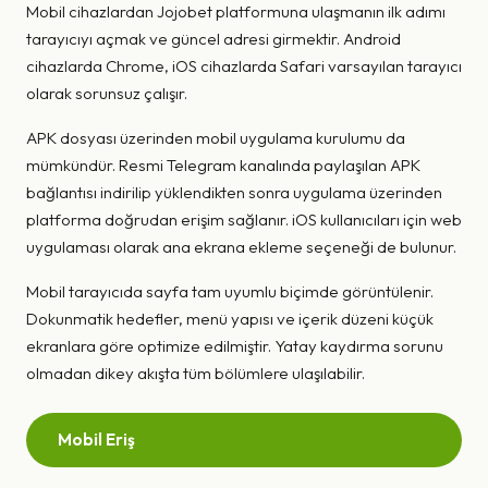
Mobil cihazlardan Jojobet platformuna ulaşmanın ilk adımı
tarayıcıyı açmak ve güncel adresi girmektir. Android
cihazlarda Chrome, iOS cihazlarda Safari varsayılan tarayıcı
olarak sorunsuz çalışır.
APK dosyası üzerinden mobil uygulama kurulumu da
mümkündür. Resmi Telegram kanalında paylaşılan APK
bağlantısı indirilip yüklendikten sonra uygulama üzerinden
platforma doğrudan erişim sağlanır. iOS kullanıcıları için web
uygulaması olarak ana ekrana ekleme seçeneği de bulunur.
Mobil tarayıcıda sayfa tam uyumlu biçimde görüntülenir.
Dokunmatik hedefler, menü yapısı ve içerik düzeni küçük
ekranlara göre optimize edilmiştir. Yatay kaydırma sorunu
olmadan dikey akışta tüm bölümlere ulaşılabilir.
Mobil Eriş