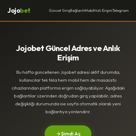
Jojo
bet
Güncel Giriş
Bağlantı
Mobil
Hızlı Erişim
Telegram
Jojobet Güncel Adres ve Anlık
Erişim
Bu hafta güncellenen Jojobet adresi aktif durumda;
kullanıcılar tek tıkla hem mobil hem de masaüstü
cihazlarından platforma erişim sağlayabiliyor. Aşağıdaki
bağlantılar üzerinden doğrudan giriş yapılabilir, adres
değişikliği durumunda ise sayfa otomatik olarak yeni
bağlantıya yönlendirir.
Şimdi Aç