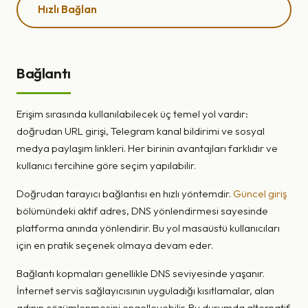
Hızlı Bağlan
Bağlantı
Erişim sırasında kullanılabilecek üç temel yol vardır:
doğrudan URL girişi, Telegram kanal bildirimi ve sosyal
medya paylaşım linkleri. Her birinin avantajları farklıdır ve
kullanıcı tercihine göre seçim yapılabilir.
Doğrudan tarayıcı bağlantısı en hızlı yöntemdir.
Güncel giriş
bölümündeki aktif adres, DNS yönlendirmesi sayesinde
platforma anında yönlendirir. Bu yol masaüstü kullanıcıları
için en pratik seçenek olmaya devam eder.
Bağlantı kopmaları genellikle DNS seviyesinde yaşanır.
İnternet servis sağlayıcısının uyguladığı kısıtlamalar, alan
adının çözümlenmesini engelleyebilir. Bu durumda alternatif