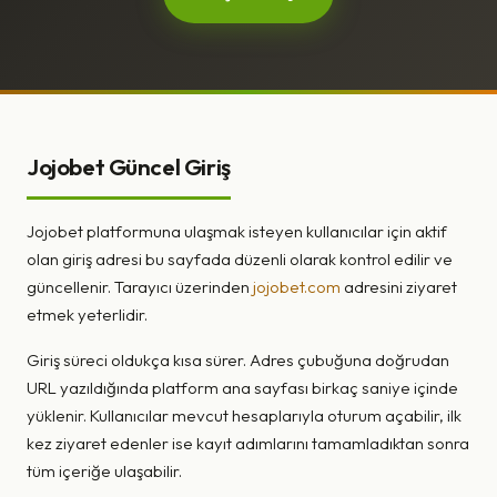
Jojobet Güncel Giriş
Jojobet platformuna ulaşmak isteyen kullanıcılar için aktif
olan giriş adresi bu sayfada düzenli olarak kontrol edilir ve
güncellenir. Tarayıcı üzerinden
jojobet.com
adresini ziyaret
etmek yeterlidir.
Giriş süreci oldukça kısa sürer. Adres çubuğuna doğrudan
URL yazıldığında platform ana sayfası birkaç saniye içinde
yüklenir. Kullanıcılar mevcut hesaplarıyla oturum açabilir, ilk
kez ziyaret edenler ise kayıt adımlarını tamamladıktan sonra
tüm içeriğe ulaşabilir.