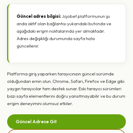
Güncel adres bilgisi:
Jojobet platformunun şu
anda aktif olan bağlantısı yukarıdaki butonda ve
aşağıdaki erişim noktalarında yer almaktadır.
Adres değişikliği durumunda sayfa hızla
güncellenir.
Platforma giriş yaparken tarayıcınızın güncel sürümde
olduğundan emin olun. Chrome, Safari, Firefox ve Edge gibi
yaygın tarayıcılar tam destek sunar. Eski tarayıcı sürümleri
bazı sayfa elementlerini doğru yansıtmayabilir ve bu durum
erişim deneyimini olumsuz etkiler.
Güncel Adrese Git