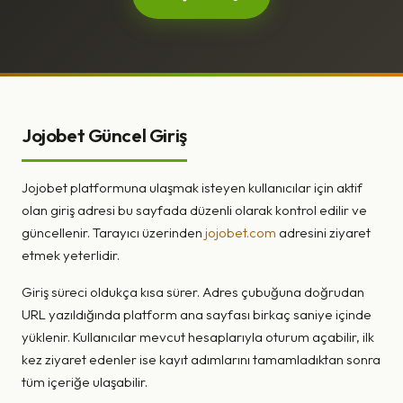
Jojobet Güncel Giriş
Jojobet platformuna ulaşmak isteyen kullanıcılar için aktif
olan giriş adresi bu sayfada düzenli olarak kontrol edilir ve
güncellenir. Tarayıcı üzerinden
jojobet.com
adresini ziyaret
etmek yeterlidir.
Giriş süreci oldukça kısa sürer. Adres çubuğuna doğrudan
URL yazıldığında platform ana sayfası birkaç saniye içinde
yüklenir. Kullanıcılar mevcut hesaplarıyla oturum açabilir, ilk
kez ziyaret edenler ise kayıt adımlarını tamamladıktan sonra
tüm içeriğe ulaşabilir.