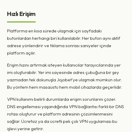
Hızlı Erişim
Platforma en kısa sürede ulaşmak için sayfadaki
butonlardan herhangi biri kullanılabilir. Her buton aynı aktif
adrese yönlendirir ve tıklama sonrası saniyeler içinde
platform açılır.
Erişim hızını artırmak isteyen kullanıcılar tarayıcılarında yer
imi oluşturabilir. Yer imi sayesinde adres çubuğuna bir şey
yazmadan tek dokunuşla Jojobet'ye ulaşmak mümkün olur.
Bu yöntem hem masaüstü hem mobil cihazlarda geçerlidir.
VPN kullanımı belirli durumlarda erişim sorunlarını çözer.
DNS engellemesi yaşandığında VPN bağlantısı farklı bir DNS
rotası oluşturur ve platform adresinin çözümlenmesini
sağlar. Ücretsiz ya da ücretli pek çok VPN uygulaması bu
işlevi yerine getirir.