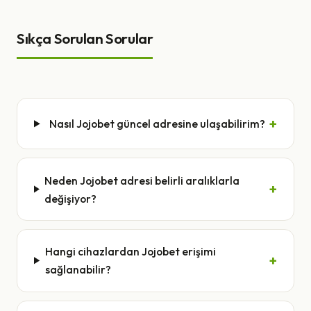
Sıkça Sorulan Sorular
Nasıl Jojobet güncel adresine ulaşabilirim?
Neden Jojobet adresi belirli aralıklarla
değişiyor?
Hangi cihazlardan Jojobet erişimi
sağlanabilir?