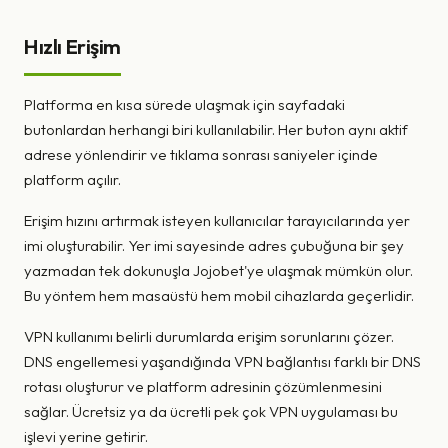
Hızlı Erişim
Platforma en kısa sürede ulaşmak için sayfadaki
butonlardan herhangi biri kullanılabilir. Her buton aynı aktif
adrese yönlendirir ve tıklama sonrası saniyeler içinde
platform açılır.
Erişim hızını artırmak isteyen kullanıcılar tarayıcılarında yer
imi oluşturabilir. Yer imi sayesinde adres çubuğuna bir şey
yazmadan tek dokunuşla Jojobet'ye ulaşmak mümkün olur.
Bu yöntem hem masaüstü hem mobil cihazlarda geçerlidir.
VPN kullanımı belirli durumlarda erişim sorunlarını çözer.
DNS engellemesi yaşandığında VPN bağlantısı farklı bir DNS
rotası oluşturur ve platform adresinin çözümlenmesini
sağlar. Ücretsiz ya da ücretli pek çok VPN uygulaması bu
işlevi yerine getirir.