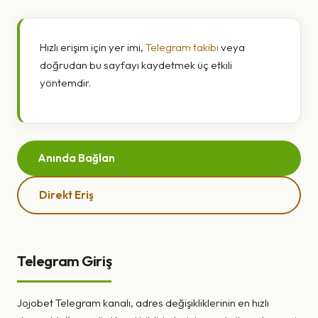
Hızlı erişim için yer imi,
Telegram takibi
veya
doğrudan bu sayfayı kaydetmek üç etkili
yöntemdir.
Anında Bağlan
Direkt Eriş
Telegram Giriş
Jojobet Telegram kanalı, adres değişikliklerinin en hızlı