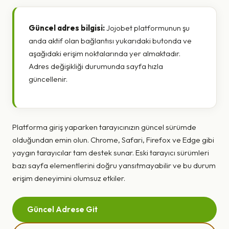
Güncel adres bilgisi:
Jojobet platformunun şu
anda aktif olan bağlantısı yukarıdaki butonda ve
aşağıdaki erişim noktalarında yer almaktadır.
Adres değişikliği durumunda sayfa hızla
güncellenir.
Platforma giriş yaparken tarayıcınızın güncel sürümde
olduğundan emin olun. Chrome, Safari, Firefox ve Edge gibi
yaygın tarayıcılar tam destek sunar. Eski tarayıcı sürümleri
bazı sayfa elementlerini doğru yansıtmayabilir ve bu durum
erişim deneyimini olumsuz etkiler.
Güncel Adrese Git