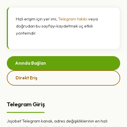
Hızlı erişim için yer imi,
Telegram takibi
veya
doğrudan bu sayfayı kaydetmek üç etkili
yöntemdir.
Anında Bağlan
Direkt Eriş
Telegram Giriş
Jojobet Telegram kanalı, adres değişikliklerinin en hızlı