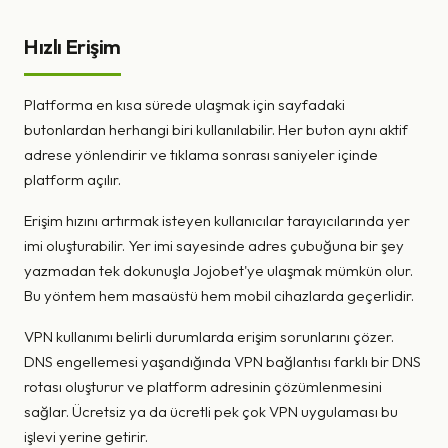
Hızlı Erişim
Platforma en kısa sürede ulaşmak için sayfadaki
butonlardan herhangi biri kullanılabilir. Her buton aynı aktif
adrese yönlendirir ve tıklama sonrası saniyeler içinde
platform açılır.
Erişim hızını artırmak isteyen kullanıcılar tarayıcılarında yer
imi oluşturabilir. Yer imi sayesinde adres çubuğuna bir şey
yazmadan tek dokunuşla Jojobet'ye ulaşmak mümkün olur.
Bu yöntem hem masaüstü hem mobil cihazlarda geçerlidir.
VPN kullanımı belirli durumlarda erişim sorunlarını çözer.
DNS engellemesi yaşandığında VPN bağlantısı farklı bir DNS
rotası oluşturur ve platform adresinin çözümlenmesini
sağlar. Ücretsiz ya da ücretli pek çok VPN uygulaması bu
işlevi yerine getirir.