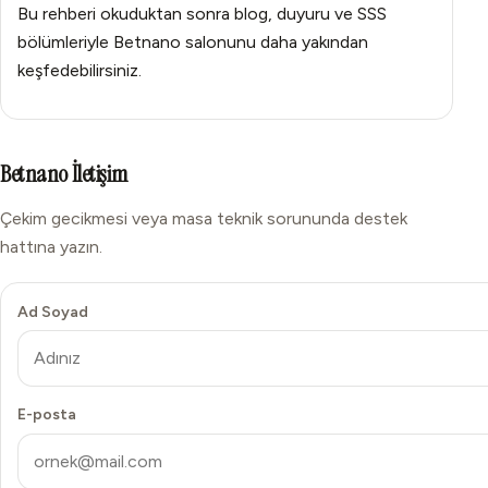
Bu rehberi okuduktan sonra blog, duyuru ve SSS
bölümleriyle Betnano salonunu daha yakından
keşfedebilirsiniz.
Betnano İletişim
Çekim gecikmesi veya masa teknik sorununda destek
hattına yazın.
Ad Soyad
E-posta