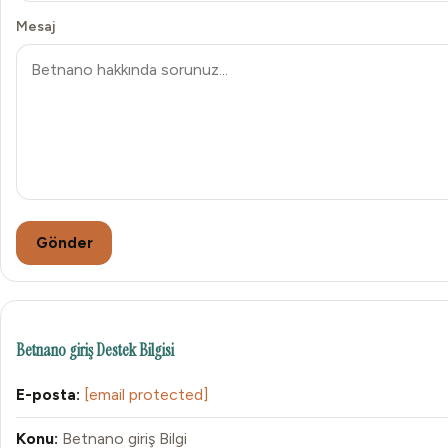
Mesaj
Gönder
Betnano giriş Destek Bilgisi
E-posta:
[email protected]
Konu:
Betnano giriş Bilgi