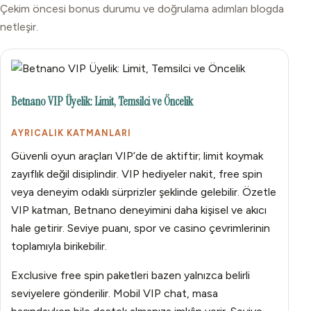
Çekim öncesi bonus durumu ve doğrulama adımları blogda
netleşir.
Betnano VIP Üyelik: Limit, Temsilci ve Öncelik
AYRICALIK KATMANLARI
Güvenli oyun araçları VIP’de de aktiftir; limit koymak
zayıflık değil disiplindir. VIP hediyeler nakit, free spin
veya deneyim odaklı sürprizler şeklinde gelebilir. Özetle
VIP katman, Betnano deneyimini daha kişisel ve akıcı
hale getirir. Seviye puanı, spor ve casino çevrimlerinin
toplamıyla birikebilir.
Exclusive free spin paketleri bazen yalnızca belirli
seviyelere gönderilir. Mobil VIP chat, masa