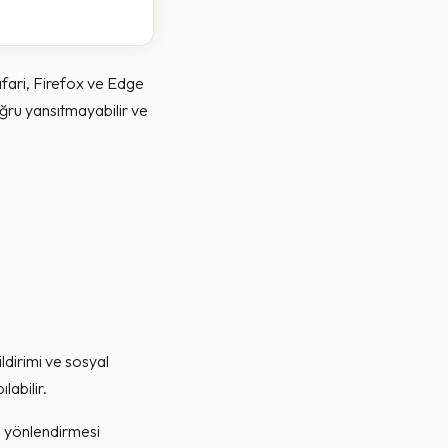
fari, Firefox ve Edge
oğru yansıtmayabilir ve
ldirimi ve sosyal
labilir.
 yönlendirmesi