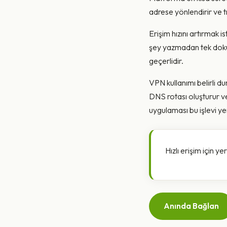
adrese yönlendirir ve t
Erişim hızını artırmak i
şey yazmadan tek dok
geçerlidir.
VPN kullanımı belirli d
DNS rotası oluşturur v
uygulaması bu işlevi yer
Hızlı erişim için yer
Anında Bağlan