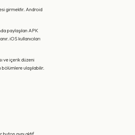
si girmektir. Android
nda paylaşılan APK
ır. iOS kullanıcıları
 ve içerik düzeni
ölümlere ulaşılabilir.
r buton aynı aktif