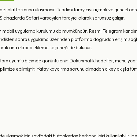
bet platformuna ulaşmanın ilk adımı tarayıcıyı açmak ve güncel adre
cihazlarda Safari varsayılan tarayıcı olarak sorunsuz çalışır.
n mobil uygulama kurulumu da mümkündür. Resmi Telegram kanalı
klendikten sonra uygulama üzerinden platforma doğrudan erişim sağlan
arak ana ekrana ekleme seçeneği de bulunur.
 tam uyumlu biçimde görüntülenir. Dokunmatik hedefler, menü yapısı
timize edilmiştir. Yatay kaydırma sorunu olmadan dikey akışta tüm b
e ulaşmak için sayfadaki butonlardan herhangi biri kullanılabilir. He