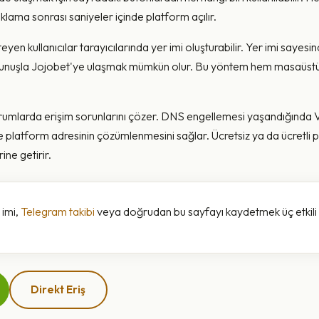
ıklama sonrası saniyeler içinde platform açılır.
steyen kullanıcılar tarayıcılarında yer imi oluşturabilir. Yer imi saye
unuşla Jojobet'ye ulaşmak mümkün olur. Bu yöntem hem masaüstü
urumlarda erişim sorunlarını çözer. DNS engellemesi yaşandığında VP
e platform adresinin çözümlenmesini sağlar. Ücretsiz ya da ücretli
ine getirir.
 imi,
Telegram takibi
veya doğrudan bu sayfayı kaydetmek üç etkili
Direkt Eriş