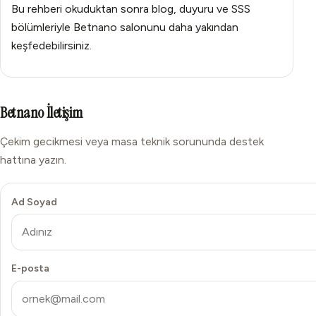
Bu rehberi okuduktan sonra blog, duyuru ve SSS
bölümleriyle Betnano salonunu daha yakından
keşfedebilirsiniz.
Betnano İletişim
Çekim gecikmesi veya masa teknik sorununda destek
hattına yazın.
Ad Soyad
E-posta