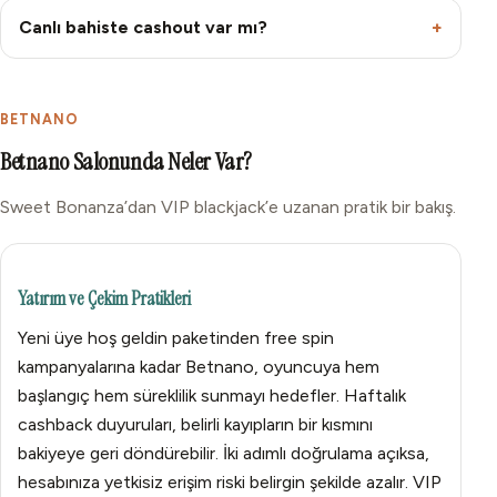
Canlı bahiste cashout var mı?
BETNANO
Betnano Salonunda Neler Var?
Sweet Bonanza’dan VIP blackjack’e uzanan pratik bir bakış.
Yatırım ve Çekim Pratikleri
Yeni üye hoş geldin paketinden free spin
kampanyalarına kadar Betnano, oyuncuya hem
başlangıç hem süreklilik sunmayı hedefler. Haftalık
cashback duyuruları, belirli kayıpların bir kısmını
bakiyeye geri döndürebilir. İki adımlı doğrulama açıksa,
hesabınıza yetkisiz erişim riski belirgin şekilde azalır. VIP