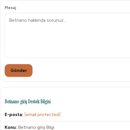
Mesaj
Gönder
Betnano giriş Destek Bilgisi
E-posta:
[email protected]
Konu:
Betnano giriş Bilgi