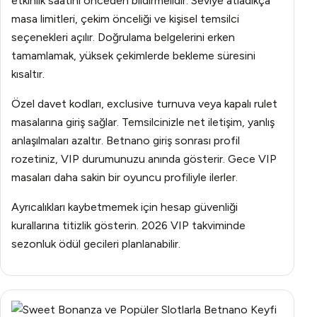
etkinlik saatini önceden bildirmelidir. Seviye atladıkça
masa limitleri, çekim önceliği ve kişisel temsilci
seçenekleri açılır. Doğrulama belgelerini erken
tamamlamak, yüksek çekimlerde bekleme süresini
kısaltır.
Özel davet kodları, exclusive turnuva veya kapalı rulet
masalarına giriş sağlar. Temsilcinizle net iletişim, yanlış
anlaşılmaları azaltır. Betnano giriş sonrası profil
rozetiniz, VIP durumunuzu anında gösterir. Gece VIP
masaları daha sakin bir oyuncu profiliyle ilerler.
Ayrıcalıkları kaybetmemek için hesap güvenliği
kurallarına titizlik gösterin. 2026 VIP takviminde
sezonluk ödül gecileri planlanabilir.