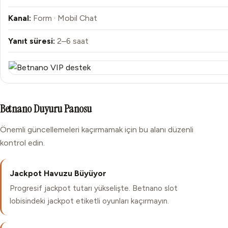
Kanal:
Form · Mobil Chat
Yanıt süresi:
2–6 saat
Betnano Duyuru Panosu
Önemli güncellemeleri kaçırmamak için bu alanı düzenli
kontrol edin.
Jackpot Havuzu Büyüyor
Progresif jackpot tutarı yükselişte. Betnano slot
lobisindeki jackpot etiketli oyunları kaçırmayın.