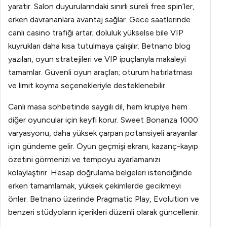
yaratır. Salon duyurularındaki sınırlı süreli free spin’ler,
erken davrananlara avantaj sağlar. Gece saatlerinde
canlı casino trafiği artar; doluluk yükselse bile VIP
kuyrukları daha kısa tutulmaya çalışılır. Betnano blog
yazıları, oyun stratejileri ve VIP ipuçlarıyla makaleyi
tamamlar. Güvenli oyun araçları; oturum hatırlatması
ve limit koyma seçenekleriyle desteklenebilir.
Canlı masa sohbetinde saygılı dil, hem krupiye hem
diğer oyuncular için keyfi korur. Sweet Bonanza 1000
varyasyonu, daha yüksek çarpan potansiyeli arayanlar
için gündeme gelir. Oyun geçmişi ekranı, kazanç-kayıp
özetini görmenizi ve tempoyu ayarlamanızı
kolaylaştırır. Hesap doğrulama belgeleri istendiğinde
erken tamamlamak, yüksek çekimlerde gecikmeyi
önler. Betnano üzerinde Pragmatic Play, Evolution ve
benzeri stüdyoların içerikleri düzenli olarak güncellenir.