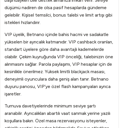
başındayken bile destek almanıza imkân verir. Seviye
düşümü nadiren de olsa pasif hesaplarda gündeme
gelebilir. Kişisel temsilci, bonus talebi ve limit artışı gibi
istekleri hızlandırır.
VIP üyelik, Betnano içinde bahis hacmi ve sadakatle
yükselen bir ayrıcalık katmanıdır. VIP cashback oranları,
standart üyelere göre daha avantajlı kademelerde
olabilir. Çekim kuyruğunda VIP önceliği, talebinizin öne
alınmasını sağlar. Parola paylaşımı, VIP hesaplar için de
kesinlikle önerilmez. Yüksek limitli blackjack masası,
deneyimli oyunculara daha geniş alan tanır. Betnano
duyuru panosu, VIP’ye özel flash kampanyaları ayrıca
işaretler.
Turnuva davetiyelerinde minimum seviye şartı
aranabilir. Ayrıcalıkları abartılı vaat sanmak yerine yazılı
koşullara bakın. Özel masa rezervasyonu isteyenler,