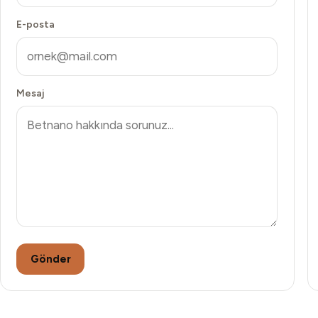
E-posta
Mesaj
Gönder