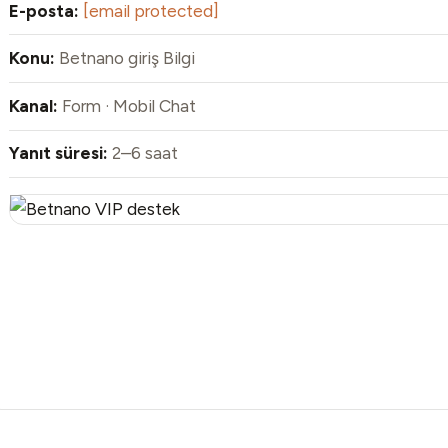
E-posta:
[email protected]
Konu:
Betnano giriş Bilgi
Kanal:
Form · Mobil Chat
Yanıt süresi:
2–6 saat