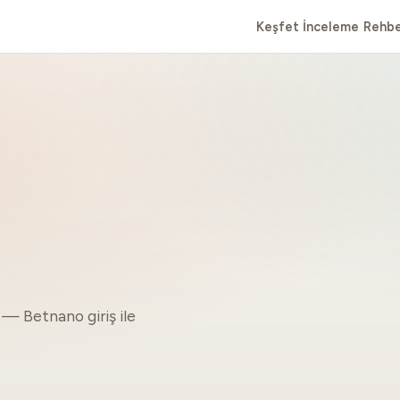
Keşfet
İnceleme
Rehbe
— Betnano giriş ile