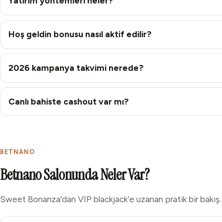
Yatırım yöntemleri neler?
Hoş geldin bonusu nasıl aktif edilir?
2026 kampanya takvimi nerede?
Canlı bahiste cashout var mı?
BETNANO
Betnano Salonunda Neler Var?
Sweet Bonanza’dan VIP blackjack’e uzanan pratik bir bakış.