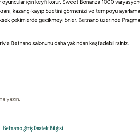
er oyuncular için keyfi korur. Sweet Bonanza 1000 varyasyo
kranı, kazanç-kayıp özetini görmenizi ve tempoyu ayarlamanı
ksek çekimlerde gecikmeyi önler. Betnano üzerinde Pragmat
iyle Betnano salonunu daha yakından keşfedebilirsiniz.
a yazın.
Betnano giriş Destek Bilgisi