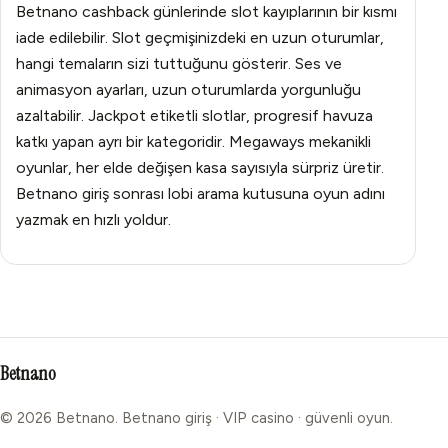
Betnano cashback günlerinde slot kayıplarının bir kısmı
iade edilebilir. Slot geçmişinizdeki en uzun oturumlar,
hangi temaların sizi tuttuğunu gösterir. Ses ve
animasyon ayarları, uzun oturumlarda yorgunluğu
azaltabilir. Jackpot etiketli slotlar, progresif havuza
katkı yapan ayrı bir kategoridir. Megaways mekanikli
oyunlar, her elde değişen kasa sayısıyla sürpriz üretir.
Betnano giriş sonrası lobi arama kutusuna oyun adını
yazmak en hızlı yoldur.
Betnano
© 2026 Betnano. Betnano giriş · VIP casino · güvenli oyun.