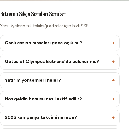
Betnano Sıkça Sorulan Sorular
Yeni üyelerin sık takıldığı adımlar için hızlı SSS.
Canlı casino masaları gece açık mı?
Gates of Olympus Betnano’de bulunur mu?
Yatırım yöntemleri neler?
Hoş geldin bonusu nasıl aktif edilir?
2026 kampanya takvimi nerede?