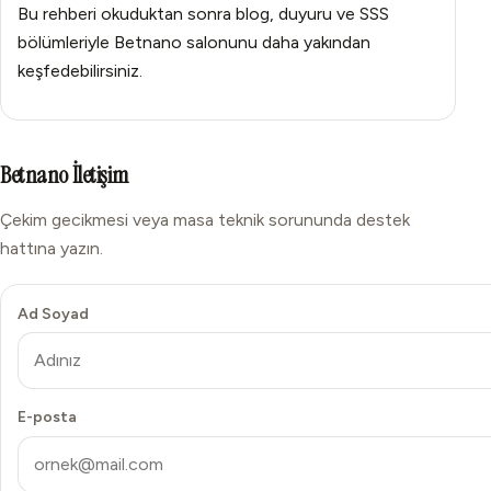
Bu rehberi okuduktan sonra blog, duyuru ve SSS
bölümleriyle Betnano salonunu daha yakından
keşfedebilirsiniz.
Betnano İletişim
Çekim gecikmesi veya masa teknik sorununda destek
hattına yazın.
Ad Soyad
E-posta