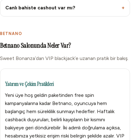
Canlı bahiste cashout var mı?
BETNANO
Betnano Salonunda Neler Var?
Sweet Bonanza’dan VIP blackjack’e uzanan pratik bir bakış.
Yatırım ve Çekim Pratikleri
Yeni üye hoş geldin paketinden free spin
kampanyalarına kadar Betnano, oyuncuya hem
başlangıç hem süreklilik sunmayı hedefler. Haftalık
cashback duyuruları, belirli kayıpların bir kısmını
bakiyeye geri döndürebilir. İki adımlı doğrulama açıksa,
hesabınıza yetkisiz erişim riski belirgin şekilde azalır. VIP