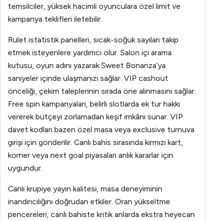
temsilciler, yüksek hacimli oyunculara özel limit ve
kampanya teklifleri iletebilir.
Rulet istatistik panelleri, sıcak-soğuk sayıları takip
etmek isteyenlere yardımcı olur. Salon içi arama
kutusu, oyun adını yazarak Sweet Bonanza’ya
saniyeler içinde ulaşmanızı sağlar. VIP cashout
önceliği, çekim taleplerinin sırada öne alınmasını sağlar.
Free spin kampanyaları, belirli slotlarda ek tur hakkı
vererek bütçeyi zorlamadan keşif imkânı sunar. VIP
davet kodları bazen özel masa veya exclusive turnuva
girişi için gönderilir. Canlı bahis sırasında kırmızı kart,
korner veya next goal piyasaları anlık kararlar için
uygundur.
Canlı krupiye yayın kalitesi, masa deneyiminin
inandırıcılığını doğrudan etkiler. Oran yükseltme
pencereleri, canlı bahiste kritik anlarda ekstra heyecan