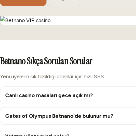
Betnano Sıkça Sorulan Sorular
Yeni üyelerin sık takıldığı adımlar için hızlı SSS.
Canlı casino masaları gece açık mı?
Gates of Olympus Betnano’de bulunur mu?