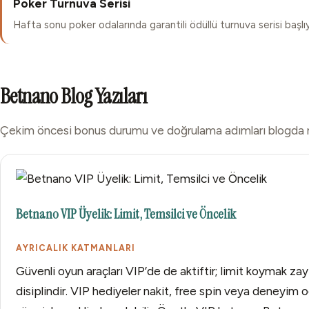
Poker Turnuva Serisi
Hafta sonu poker odalarında garantili ödüllü turnuva serisi başlı
Betnano Blog Yazıları
Çekim öncesi bonus durumu ve doğrulama adımları blogda n
Betnano VIP Üyelik: Limit, Temsilci ve Öncelik
AYRICALIK KATMANLARI
Güvenli oyun araçları VIP’de de aktiftir; limit koymak zayı
disiplindir. VIP hediyeler nakit, free spin veya deneyim o