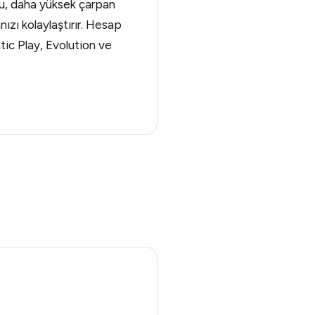
nu, daha yüksek çarpan
zı kolaylaştırır. Hesap
ic Play, Evolution ve