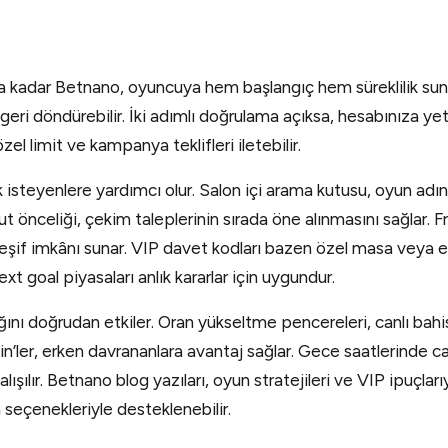
a kadar Betnano, oyuncuya hem başlangıç hem süreklilik sun
 geri döndürebilir. İki adımlı doğrulama açıksa, hesabınıza yetk
zel limit ve kampanya teklifleri iletebilir.
ek isteyenlere yardımcı olur. Salon içi arama kutusu, oyun ad
t önceliği, çekim taleplerinin sırada öne alınmasını sağlar. 
keşif imkânı sunar. VIP davet kodları bazen özel masa veya ex
ext goal piyasaları anlık kararlar için uygundur.
ığını doğrudan etkiler. Oran yükseltme pencereleri, canlı bahis
pin’ler, erken davrananlara avantaj sağlar. Gece saatlerinde can
lışılır. Betnano blog yazıları, oyun stratejileri ve VIP ipuçla
 seçenekleriyle desteklenebilir.