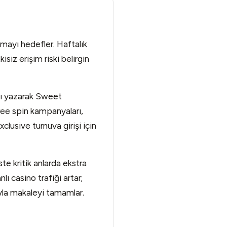
mayı hedefler. Haftalık
isiz erişim riski belirgin
ını yazarak Sweet
Free spin kampanyaları,
clusive turnuva girişi için
te kritik anlarda ekstra
lı casino trafiği artar;
rıyla makaleyi tamamlar.