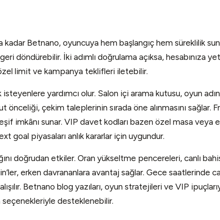
a kadar Betnano, oyuncuya hem başlangıç hem süreklilik sun
 geri döndürebilir. İki adımlı doğrulama açıksa, hesabınıza yetk
zel limit ve kampanya teklifleri iletebilir.
ek isteyenlere yardımcı olur. Salon içi arama kutusu, oyun ad
t önceliği, çekim taleplerinin sırada öne alınmasını sağlar. 
keşif imkânı sunar. VIP davet kodları bazen özel masa veya ex
ext goal piyasaları anlık kararlar için uygundur.
ığını doğrudan etkiler. Oran yükseltme pencereleri, canlı bahis
pin’ler, erken davrananlara avantaj sağlar. Gece saatlerinde can
lışılır. Betnano blog yazıları, oyun stratejileri ve VIP ipuçla
 seçenekleriyle desteklenebilir.