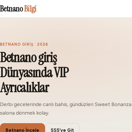
Betnano
Bilgi
BETNANO GIRIŞ · 2026
Betnano giriş
Dünyasında VIP
Ayrıcalıklar
Derbi gecelerinde canlı bahis, gündüzleri Sweet Bonanza 
salona dönmek kolay.
Betnano İncele
SSS’ye Git