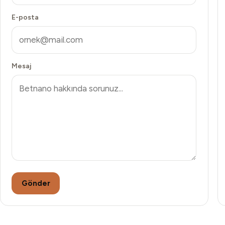
E-posta
Mesaj
Gönder