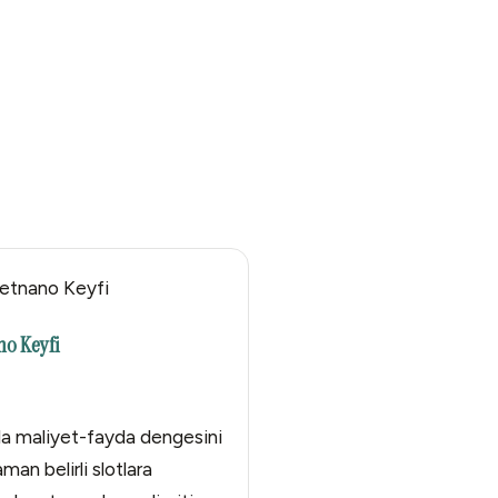
no Keyfi
da maliyet-fayda dengesini
man belirli slotlara