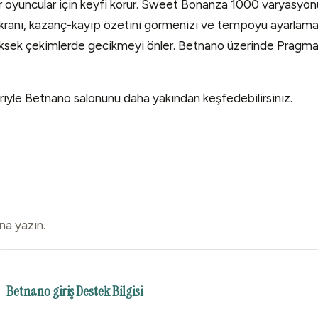
er oyuncular için keyfi korur. Sweet Bonanza 1000 varyasyo
kranı, kazanç-kayıp özetini görmenizi ve tempoyu ayarlamanı
ksek çekimlerde gecikmeyi önler. Betnano üzerinde Pragmat
iyle Betnano salonunu daha yakından keşfedebilirsiniz.
a yazın.
Betnano giriş Destek Bilgisi