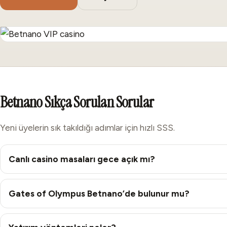
Betnano Sıkça Sorulan Sorular
Yeni üyelerin sık takıldığı adımlar için hızlı SSS.
Canlı casino masaları gece açık mı?
Gates of Olympus Betnano’de bulunur mu?