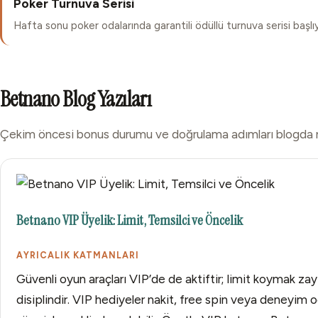
Poker Turnuva Serisi
Hafta sonu poker odalarında garantili ödüllü turnuva serisi başlı
Betnano Blog Yazıları
Çekim öncesi bonus durumu ve doğrulama adımları blogda n
Betnano VIP Üyelik: Limit, Temsilci ve Öncelik
AYRICALIK KATMANLARI
Güvenli oyun araçları VIP’de de aktiftir; limit koymak zayı
disiplindir. VIP hediyeler nakit, free spin veya deneyim o