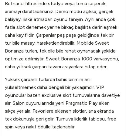
Betnano filtresinde stüdyo veya tema seçerek
aramayı daraltabilirsiniz. Demo modu açıksa, gerçek
bakiyeyi riske atmadan oyunu tanıyın. Aynı anda çok
fazla slot denemek yerine birkaç başlıkta derinleşmek
daha keyiflidir. Çarpanlar peş peşe geldiğinde tek bir
tur bile masayı hareketlendirebilir. Mobilde Sweet
Bonanza turları, tek elle bile rahat oynanacak şekilde
optimize edilmiştir. Sweet Bonanza 1000 varyasyonu,
daha yüksek çarpan tavanı arayanlara hitap eder.
Yüksek çarpanlı turlarda bahis birimini ani
yükseltmemek daha dengeli bir yaklaşımdır. VIP
oyuncular bazen exclusive slot turnuvalarına davetiye
alır. Salon duyurularında yeni Pragmatic Play ekleri
sıkça yer alır. Favorilere eklenen slotlar, ana ekranda
tek dokunuşla geri gelir. Turnuva liderlik tablosu, free
spin veya nakit ödülle taçlanabilir.