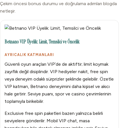
Çekim öncesi bonus durumu ve doğrulama adımları blogda
netleşir.
Betnano VIP Üyelik: Limit, Temsilci ve Öncelik
AYRICALIK KATMANLARI
Güvenli oyun araçları VIP’de de aktiftir; limit koymak
zayıflık değil disiplindir. VIP hediyeler nakit, free spin
veya deneyim odaklı sürprizler şeklinde gelebilir. Özetle
VIP katman, Betnano deneyimini daha kişisel ve akıcı
hale getirir. Seviye puanı, spor ve casino çevrimlerinin
toplamıyla birikebilir.
Exclusive free spin paketleri bazen yalnızca belirli
seviyelere gönderilir. Mobil VIP chat, masa