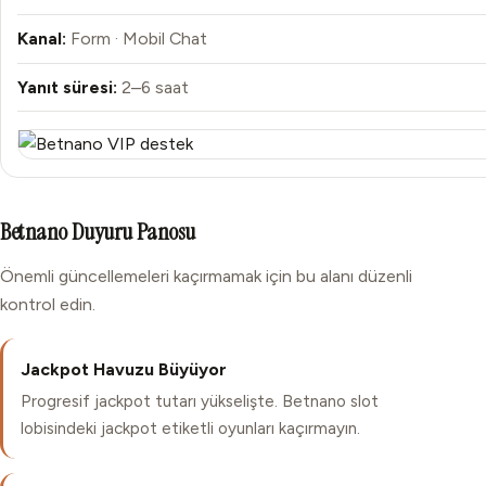
Kanal:
Form · Mobil Chat
Yanıt süresi:
2–6 saat
Betnano Duyuru Panosu
Önemli güncellemeleri kaçırmamak için bu alanı düzenli
kontrol edin.
Jackpot Havuzu Büyüyor
Progresif jackpot tutarı yükselişte. Betnano slot
lobisindeki jackpot etiketli oyunları kaçırmayın.