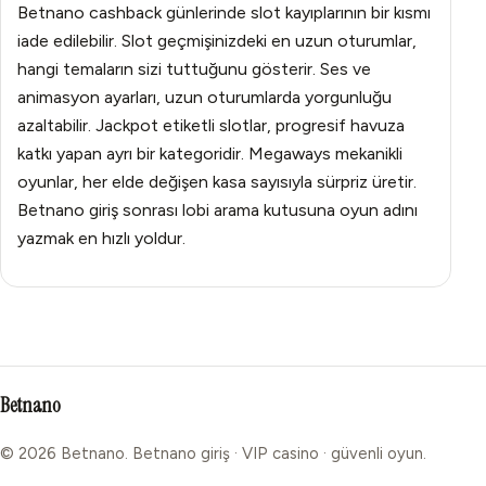
Betnano cashback günlerinde slot kayıplarının bir kısmı
iade edilebilir. Slot geçmişinizdeki en uzun oturumlar,
hangi temaların sizi tuttuğunu gösterir. Ses ve
animasyon ayarları, uzun oturumlarda yorgunluğu
azaltabilir. Jackpot etiketli slotlar, progresif havuza
katkı yapan ayrı bir kategoridir. Megaways mekanikli
oyunlar, her elde değişen kasa sayısıyla sürpriz üretir.
Betnano giriş sonrası lobi arama kutusuna oyun adını
yazmak en hızlı yoldur.
Betnano
© 2026 Betnano. Betnano giriş · VIP casino · güvenli oyun.