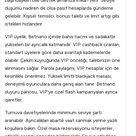
başındayken bile destek almanıza imkân verir. Seviye
düşümü nadiren de olsa pasif hesaplarda gündeme
gelebilir. Kişisel temsilci, bonus talebi ve limit artışı gibi
istekleri hızlandırır.
VIP üyelik, Betnano içinde bahis hacmi ve sadakatle
yükselen bir ayrıcalık katmanıdır. VIP cashback oranları,
standart üyelere göre daha avantajlı kademelerde
olabilir. Çekim kuyruğunda VIP önceliği, talebinizin öne
alınmasını sağlar. Parola paylaşımı, VIP hesaplar için de
kesinlikle önerilmez. Yüksek limitli blackjack masası,
deneyimli oyunculara daha geniş alan tanır. Betnano
duyuru panosu, VIP’ye özel flash kampanyaları ayrıca
işaretler.
Turnuva davetiyelerinde minimum seviye şartı
aranabilir. Ayrıcalıkları abartılı vaat sanmak yerine yazılı
koşullara bakın. Özel masa rezervasyonu isteyenler,