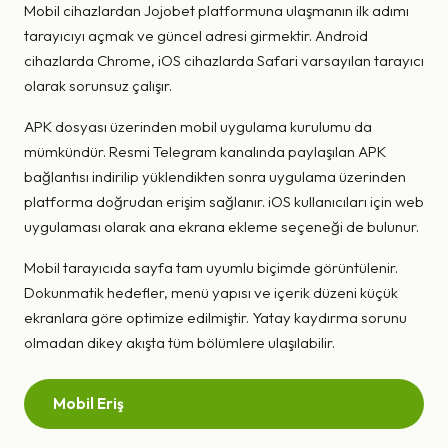
Mobil cihazlardan Jojobet platformuna ulaşmanın ilk adımı
tarayıcıyı açmak ve güncel adresi girmektir. Android
cihazlarda Chrome, iOS cihazlarda Safari varsayılan tarayıcı
olarak sorunsuz çalışır.
APK dosyası üzerinden mobil uygulama kurulumu da
mümkündür. Resmi Telegram kanalında paylaşılan APK
bağlantısı indirilip yüklendikten sonra uygulama üzerinden
platforma doğrudan erişim sağlanır. iOS kullanıcıları için web
uygulaması olarak ana ekrana ekleme seçeneği de bulunur.
Mobil tarayıcıda sayfa tam uyumlu biçimde görüntülenir.
Dokunmatik hedefler, menü yapısı ve içerik düzeni küçük
ekranlara göre optimize edilmiştir. Yatay kaydırma sorunu
olmadan dikey akışta tüm bölümlere ulaşılabilir.
Mobil Eriş