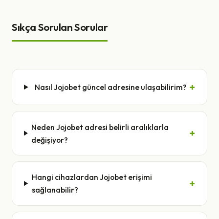
Sıkça Sorulan Sorular
Nasıl Jojobet güncel adresine ulaşabilirim?
Neden Jojobet adresi belirli aralıklarla
değişiyor?
Hangi cihazlardan Jojobet erişimi
sağlanabilir?