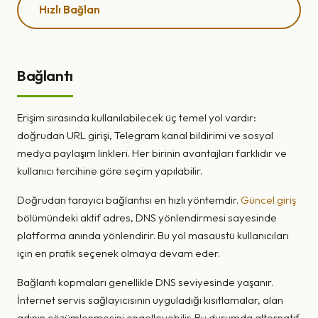
Hızlı Bağlan
Bağlantı
Erişim sırasında kullanılabilecek üç temel yol vardır:
doğrudan URL girişi, Telegram kanal bildirimi ve sosyal
medya paylaşım linkleri. Her birinin avantajları farklıdır ve
kullanıcı tercihine göre seçim yapılabilir.
Doğrudan tarayıcı bağlantısı en hızlı yöntemdir.
Güncel giriş
bölümündeki aktif adres, DNS yönlendirmesi sayesinde
platforma anında yönlendirir. Bu yol masaüstü kullanıcıları
için en pratik seçenek olmaya devam eder.
Bağlantı kopmaları genellikle DNS seviyesinde yaşanır.
İnternet servis sağlayıcısının uyguladığı kısıtlamalar, alan
adının çözümlenmesini engelleyebilir. Bu durumda alternatif