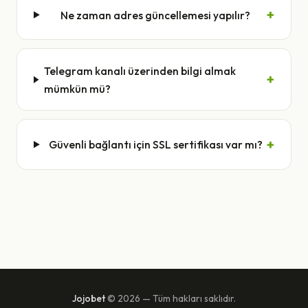
Ne zaman adres güncellemesi yapılır?
Telegram kanalı üzerinden bilgi almak
mümkün mü?
Güvenli bağlantı için SSL sertifikası var mı?
Jojobet
© 2026 — Tüm hakları saklıdır.