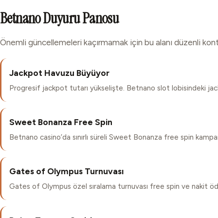
Betnano Duyuru Panosu
Önemli güncellemeleri kaçırmamak için bu alanı düzenli kont
Jackpot Havuzu Büyüyor
Progresif jackpot tutarı yükselişte. Betnano slot lobisindeki jac
Sweet Bonanza Free Spin
Betnano casino’da sınırlı süreli Sweet Bonanza free spin kampa
Gates of Olympus Turnuvası
Gates of Olympus özel sıralama turnuvası free spin ve nakit ödülle