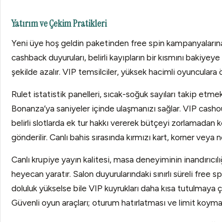
Yatırım ve Çekim Pratikleri
Yeni üye hoş geldin paketinden free spin kampanyaların
cashback duyuruları, belirli kayıpların bir kısmını bakiyeye
şekilde azalır. VIP temsilciler, yüksek hacimli oyunculara ö
Rulet istatistik panelleri, sıcak-soğuk sayıları takip etm
Bonanza’ya saniyeler içinde ulaşmanızı sağlar. VIP cashou
belirli slotlarda ek tur hakkı vererek bütçeyi zorlamadan 
gönderilir. Canlı bahis sırasında kırmızı kart, korner veya n
Canlı krupiye yayın kalitesi, masa deneyiminin inandırıcıl
heyecan yaratır. Salon duyurularındaki sınırlı süreli free s
doluluk yükselse bile VIP kuyrukları daha kısa tutulmaya ça
Güvenli oyun araçları; oturum hatırlatması ve limit koyma