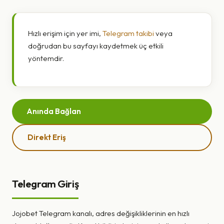
Hızlı erişim için yer imi,
Telegram takibi
veya
doğrudan bu sayfayı kaydetmek üç etkili
yöntemdir.
Anında Bağlan
Direkt Eriş
Telegram Giriş
Jojobet Telegram kanalı, adres değişikliklerinin en hızlı