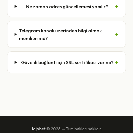
Ne zaman adres güncellemesi yapılır?
Telegram kanalı üzerinden bilgi almak
mümkün mü?
Güvenli bağlantı için SSL sertifikası var mı?
Jojobet
© 2026 — Tüm hakları saklıdır.