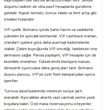
başındayken bile destek almanıza imkân verir. Seviye
düşümü nadiren de olsa pasif hesaplarda gündeme
gelebilir. Kişisel temsilci, bonus talebi ve limit artışı gibi
istekleri hızlandırır.
VIP üyelik, Betnano içinde bahis hacmi ve sadakatle
yükselen bir ayrıcalık katmanıdır. VIP cashback oranları,
standart üyelere göre daha avantajlı kademelerde
olabilir. Çekim kuyruğunda VIP önceliği, talebinizin öne
alınmasını sağlar. Parola paylaşımı, VIP hesaplar için de
kesinlikle önerilmez. Yüksek limitli blackjack masası,
deneyimli oyunculara daha geniş alan tanır. Betnano
duyuru panosu, VIP’ye özel flash kampanyaları ayrıca
işaretler.
Turnuva davetiyelerinde minimum seviye şartı
aranabilir. Ayrıcalıkları abartılı vaat sanmak yerine yazılı
koşullara bakın. Özel masa rezervasyonu isteyenler,