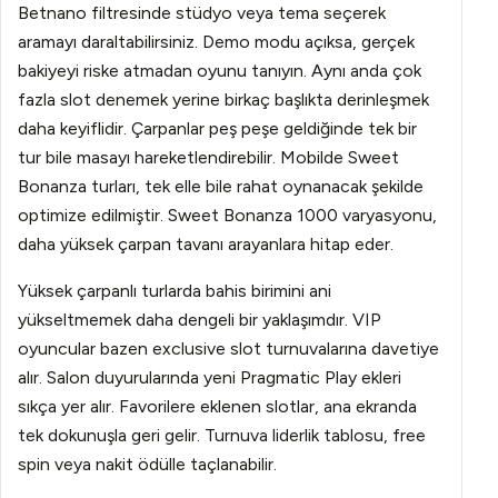
Betnano filtresinde stüdyo veya tema seçerek
aramayı daraltabilirsiniz. Demo modu açıksa, gerçek
bakiyeyi riske atmadan oyunu tanıyın. Aynı anda çok
fazla slot denemek yerine birkaç başlıkta derinleşmek
daha keyiflidir. Çarpanlar peş peşe geldiğinde tek bir
tur bile masayı hareketlendirebilir. Mobilde Sweet
Bonanza turları, tek elle bile rahat oynanacak şekilde
optimize edilmiştir. Sweet Bonanza 1000 varyasyonu,
daha yüksek çarpan tavanı arayanlara hitap eder.
Yüksek çarpanlı turlarda bahis birimini ani
yükseltmemek daha dengeli bir yaklaşımdır. VIP
oyuncular bazen exclusive slot turnuvalarına davetiye
alır. Salon duyurularında yeni Pragmatic Play ekleri
sıkça yer alır. Favorilere eklenen slotlar, ana ekranda
tek dokunuşla geri gelir. Turnuva liderlik tablosu, free
spin veya nakit ödülle taçlanabilir.