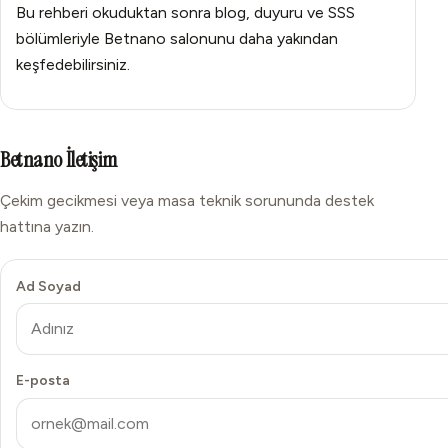
Bu rehberi okuduktan sonra blog, duyuru ve SSS
bölümleriyle Betnano salonunu daha yakından
keşfedebilirsiniz.
Betnano İletişim
Çekim gecikmesi veya masa teknik sorununda destek
hattına yazın.
Ad Soyad
E-posta