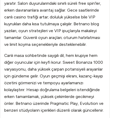
yaratır. Salon duyurularındaki sınırlı süreli free spin’ler,
erken davrananlara avantaj sağlar. Gece saatlerinde
canlı casino trafiği artar; doluluk yükselse bile VIP
kuyrukları daha kısa tutulmaya çalışılır. Betnano blog
yazıları, oyun stratejileri ve VIP ipuçlarıyla makaleyi
tamamlar. Güvenli oyun araçları; oturum hatırlatması
ve limit koyma seçenekleriyle desteklenebilir.
Canlı masa sohbetinde saygılı dil, hem krupiye hem
diğer oyuncular için keyfi korur. Sweet Bonanza 1000
varyasyonu, daha yüksek çarpan potansiyeli arayanlar
için gündeme gelir. Oyun geçmişi ekranı, kazanç-kayıp
özetini görmenizi ve tempoyu ayarlamanızı
kolaylaştırır. Hesap doğrulama belgeleri istendiğinde
erken tamamlamak, yüksek çekimlerde gecikmeyi
önler. Betnano üzerinde Pragmatic Play, Evolution ve
benzeri stüdyoların içerikleri düzenli olarak güncellenir.