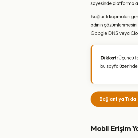
sayesinde platforma an
Bağlantı kopmaları gene
adının çözümlenmesini e
Google DNS veya Cloudf
Dikkat:
Üçüncü tar
bu sayfa üzerinden
Bağlantıya Tıkla
Mobil Erişim Yo