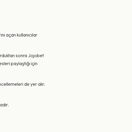
ini açan kullanıcılar
kurduktan sonra Jojobet
leri paylaştığı için
cellemeleri de yer alır.
adır.