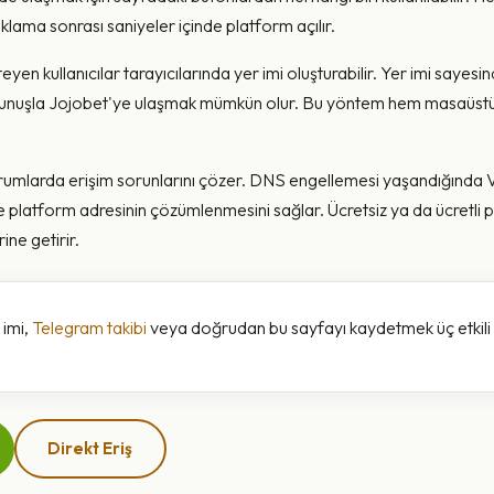
ıklama sonrası saniyeler içinde platform açılır.
steyen kullanıcılar tarayıcılarında yer imi oluşturabilir. Yer imi saye
unuşla Jojobet'ye ulaşmak mümkün olur. Bu yöntem hem masaüstü
urumlarda erişim sorunlarını çözer. DNS engellemesi yaşandığında VP
e platform adresinin çözümlenmesini sağlar. Ücretsiz ya da ücretli
ine getirir.
 imi,
Telegram takibi
veya doğrudan bu sayfayı kaydetmek üç etkili
Direkt Eriş