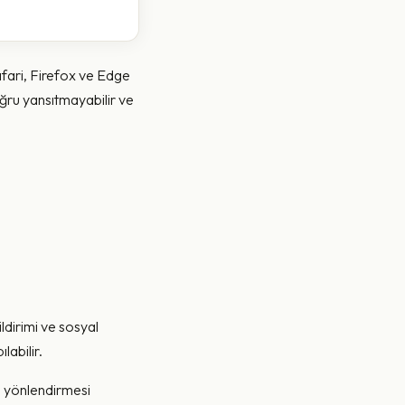
fari, Firefox ve Edge
oğru yansıtmayabilir ve
ldirimi ve sosyal
labilir.
 yönlendirmesi