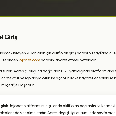
l Giriş
mak isteyen kullanıcılar için aktif olan giriş adresi bu sayfada düze
ı üzerinden
jojobet.com
adresini ziyaret etmek yeterlidir.
ısa sürer. Adres çubuğuna doğrudan URL yazıldığında platform ana 
cılar mevcut hesaplarıyla oturum açabilir, ilk kez ziyaret edenler ise k
m içeriğe ulaşabilir.
gisi:
Jojobet platformunun şu anda aktif olan bağlantısı yukarıdak
oktalarında yer almaktadır. Adres değişikliği durumunda sayfa hızla 