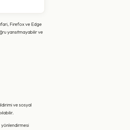
fari, Firefox ve Edge
oğru yansıtmayabilir ve
ldirimi ve sosyal
labilir.
 yönlendirmesi