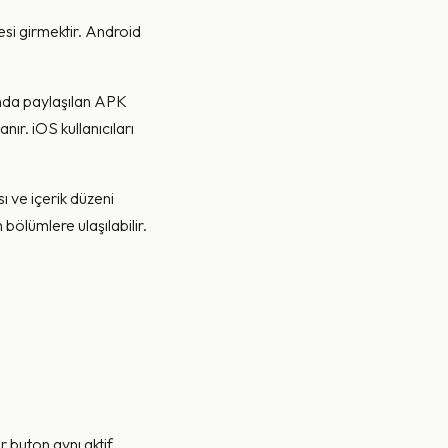
si girmektir. Android
nda paylaşılan APK
ır. iOS kullanıcıları
 ve içerik düzeni
ölümlere ulaşılabilir.
r buton aynı aktif