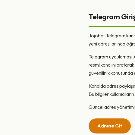
Telegram Giri
Jojobet Telegram kanalı,
yeni adresi anında öğre
Telegram uygulaması An
resmi kanalını aratarak
güvenilirlik konusunda
Kanalda adres paylaşıml
Bu bilgiler kullanıcılar
Güncel adres yönetimi, J
Adrese Git