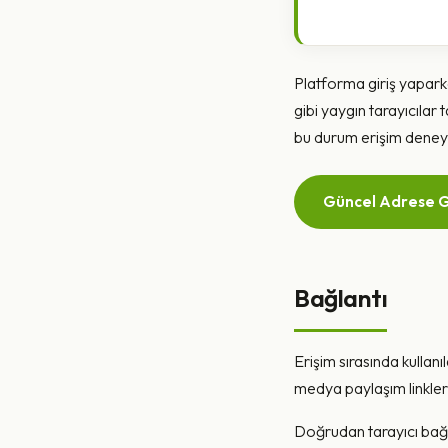
Platforma giriş yapark
gibi yaygın tarayıcılar
bu durum erişim deneyi
Güncel Adrese G
Bağlantı
Erişim sırasında kullan
medya paylaşım linkleri.
Doğrudan tarayıcı bağla