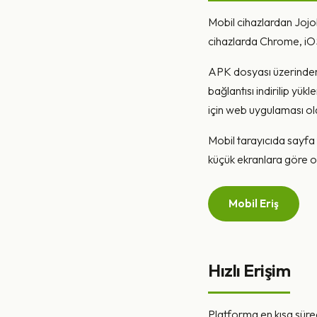
Mobil cihazlardan Jojo
cihazlarda Chrome, iOS 
APK dosyası üzerinde
bağlantısı indirilip yü
için web uygulaması ol
Mobil tarayıcıda sayfa
küçük ekranlara göre op
Mobil Eriş
Hızlı Erişim
Platforma en kısa süred