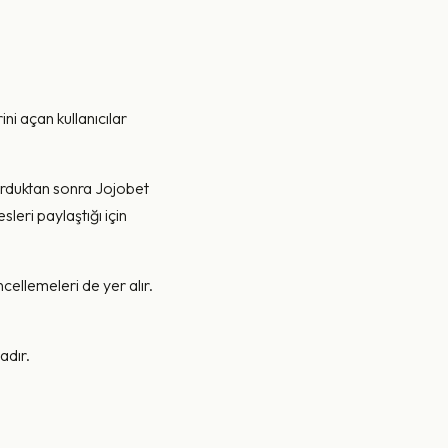
ini açan kullanıcılar
kurduktan sonra Jojobet
leri paylaştığı için
cellemeleri de yer alır.
adır.