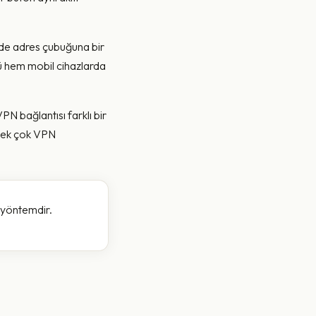
sinde adres çubuğuna bir
 hem mobil cihazlarda
N bağlantısı farklı bir
 pek çok VPN
 yöntemdir.