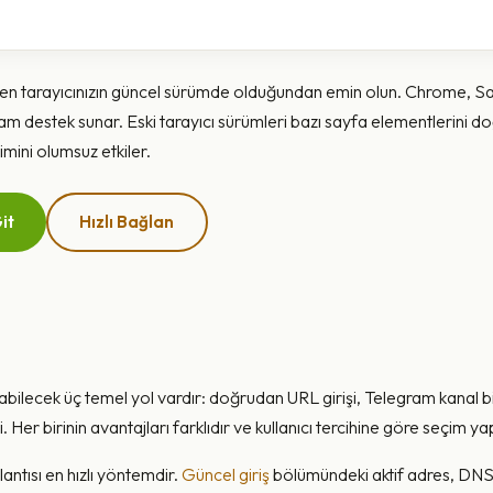
en tarayıcınızın güncel sürümde olduğundan emin olun. Chrome, Sa
 tam destek sunar. Eski tarayıcı sürümleri bazı sayfa elementlerini d
mini olumsuz etkiler.
it
Hızlı Bağlan
ılabilecek üç temel yol vardır: doğrudan URL girişi, Telegram kanal bi
 Her birinin avantajları farklıdır ve kullanıcı tercihine göre seçim yapı
ntısı en hızlı yöntemdir.
Güncel giriş
bölümündeki aktif adres, DNS