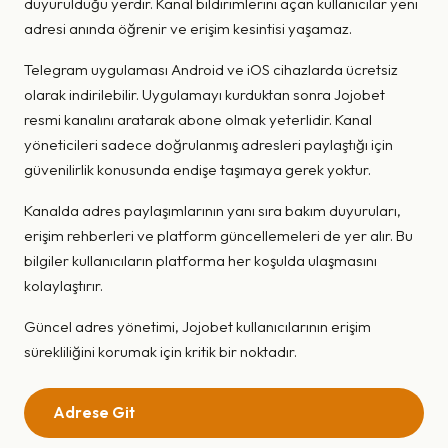
duyurulduğu yerdir. Kanal bildirimlerini açan kullanıcılar yeni
adresi anında öğrenir ve erişim kesintisi yaşamaz.
Telegram uygulaması Android ve iOS cihazlarda ücretsiz
olarak indirilebilir. Uygulamayı kurduktan sonra Jojobet
resmi kanalını aratarak abone olmak yeterlidir. Kanal
yöneticileri sadece doğrulanmış adresleri paylaştığı için
güvenilirlik konusunda endişe taşımaya gerek yoktur.
Kanalda adres paylaşımlarının yanı sıra bakım duyuruları,
erişim rehberleri ve platform güncellemeleri de yer alır. Bu
bilgiler kullanıcıların platforma her koşulda ulaşmasını
kolaylaştırır.
Güncel adres yönetimi, Jojobet kullanıcılarının erişim
sürekliliğini korumak için kritik bir noktadır.
Adrese Git