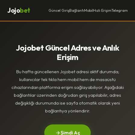
Jojo
bet
Güncel Giriş
Bağlantı
Mobil
Hızlı Erişim
Telegram
Jojobet Güncel Adres ve Anlık
Erişim
Bu hafta güncellenen Jojobet adresi aktif durumda;
kullanıcılar tek tıkla hem mobil hem de masaüstü
cihazlarından platforma erişim sağlayabiliyor. Aşağıdaki
bağlantılar üzerinden doğrudan giriş yapılabilir, adres
değişikliği durumunda ise sayfa otomatik olarak yeni
bağlantıya yönlendirir.
Şimdi Aç