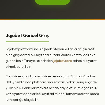
Jojobet Güncel Giriş
Jojobet platformuna ulaşmak isteyen kullanıcılar için aktif
olan giriş adresi bu sayfada düzenli olarak kontrol edilir ve
güncellenir. Tarayıcı üzerinden
jojobet.com
adresini ziyaret
etmek yeterlidir.
Giriş süreci oldukça kısa sürer. Adres çubuğuna doğrudan
URL yazıldığında platform ana sayfası birkaç saniye içinde
yüklenir. Kullanıcılar mevcut hesaplarıyla oturum açabilir, ilk
kez ziyaret edenler ise kayıt adımlarını tamamladıktan sonra
tüm içeriğe ulaşabilir.