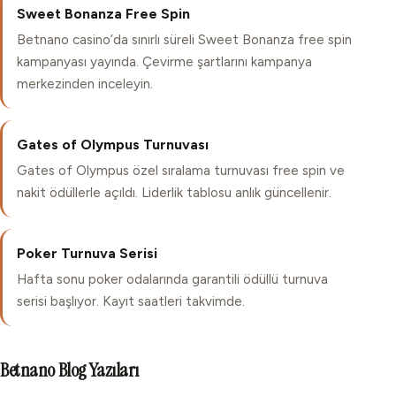
Sweet Bonanza Free Spin
Betnano casino’da sınırlı süreli Sweet Bonanza free spin
kampanyası yayında. Çevirme şartlarını kampanya
merkezinden inceleyin.
Gates of Olympus Turnuvası
Gates of Olympus özel sıralama turnuvası free spin ve
nakit ödüllerle açıldı. Liderlik tablosu anlık güncellenir.
Poker Turnuva Serisi
Hafta sonu poker odalarında garantili ödüllü turnuva
serisi başlıyor. Kayıt saatleri takvimde.
Betnano Blog Yazıları