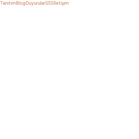
Tanıtım
Blog
Duyurular
SSS
İletişim