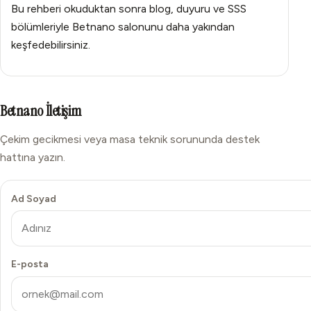
Bu rehberi okuduktan sonra blog, duyuru ve SSS
bölümleriyle Betnano salonunu daha yakından
keşfedebilirsiniz.
Betnano İletişim
Çekim gecikmesi veya masa teknik sorununda destek
hattına yazın.
Ad Soyad
E-posta