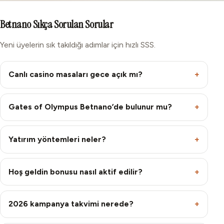
Betnano Sıkça Sorulan Sorular
Yeni üyelerin sık takıldığı adımlar için hızlı SSS.
Canlı casino masaları gece açık mı?
Gates of Olympus Betnano’de bulunur mu?
Yatırım yöntemleri neler?
Hoş geldin bonusu nasıl aktif edilir?
2026 kampanya takvimi nerede?