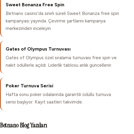
Sweet Bonanza Free Spin
Betnano casino’da sınırlı süreli Sweet Bonanza free spin
kampanyası yayında. Çevirme şartlarını kampanya
merkezinden inceleyin.
Gates of Olympus Turnuvası
Gates of Olympus özel sıralama turnuvası free spin ve
nakit ödüllerle açıldı. Liderlik tablosu anlık güncellenir.
Poker Turnuva Serisi
Hafta sonu poker odalarında garantili ödüllü turnuva
serisi başlıyor. Kayıt saatleri takvimde.
Betnano Blog Yazıları