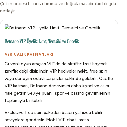
Çekim öncesi bonus durumu ve doğrulama adımları blogda
netleşir.
Betnano VIP Üyelik: Limit, Temsilci ve Öncelik
AYRICALIK KATMANLARI
Güvenli oyun araçları VIP’de de aktiftir; limit koymak
zayıflık değil disiplindir. VIP hediyeler nakit, free spin
veya deneyim odaklı sürprizler şeklinde gelebilir. Özetle
VIP katman, Betnano deneyimini daha kişisel ve akıcı
hale getirir. Seviye puanı, spor ve casino çevrimlerinin
toplamıyla birikebilir.
Exclusive free spin paketleri bazen yalnızca belirli
seviyelere gönderilir. Mobil VIP chat, masa