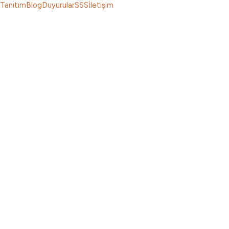
Tanıtım
Blog
Duyurular
SSS
İletişim