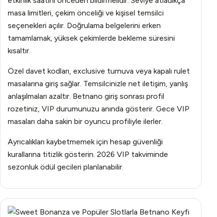
etkinlik saatini önceden bildirmelidir. Seviye atladıkça
masa limitleri, çekim önceliği ve kişisel temsilci
seçenekleri açılır. Doğrulama belgelerini erken
tamamlamak, yüksek çekimlerde bekleme süresini
kısaltır.
Özel davet kodları, exclusive turnuva veya kapalı rulet
masalarına giriş sağlar. Temsilcinizle net iletişim, yanlış
anlaşılmaları azaltır. Betnano giriş sonrası profil
rozetiniz, VIP durumunuzu anında gösterir. Gece VIP
masaları daha sakin bir oyuncu profiliyle ilerler.
Ayrıcalıkları kaybetmemek için hesap güvenliği
kurallarına titizlik gösterin. 2026 VIP takviminde
sezonluk ödül gecileri planlanabilir.