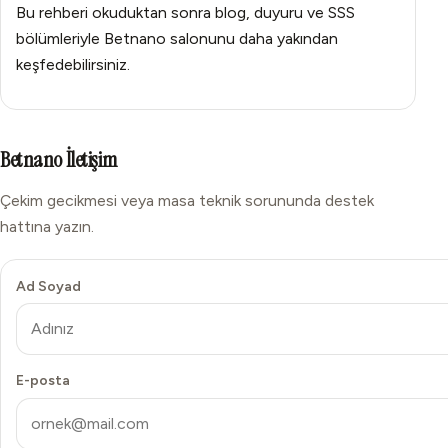
Bu rehberi okuduktan sonra blog, duyuru ve SSS
bölümleriyle Betnano salonunu daha yakından
keşfedebilirsiniz.
Betnano İletişim
Çekim gecikmesi veya masa teknik sorununda destek
hattına yazın.
Ad Soyad
E-posta