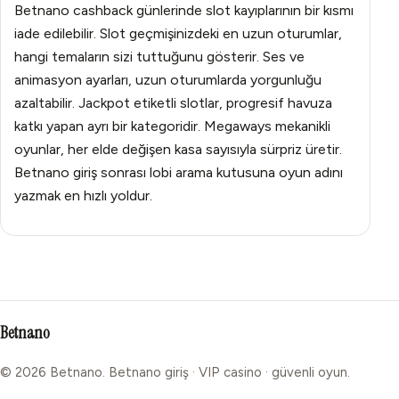
Betnano cashback günlerinde slot kayıplarının bir kısmı
iade edilebilir. Slot geçmişinizdeki en uzun oturumlar,
hangi temaların sizi tuttuğunu gösterir. Ses ve
animasyon ayarları, uzun oturumlarda yorgunluğu
azaltabilir. Jackpot etiketli slotlar, progresif havuza
katkı yapan ayrı bir kategoridir. Megaways mekanikli
oyunlar, her elde değişen kasa sayısıyla sürpriz üretir.
Betnano giriş sonrası lobi arama kutusuna oyun adını
yazmak en hızlı yoldur.
Betnano
© 2026 Betnano. Betnano giriş · VIP casino · güvenli oyun.