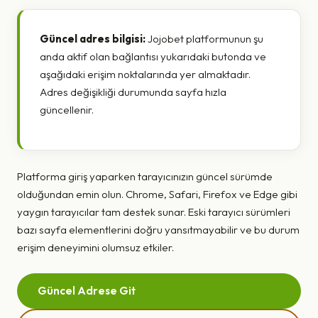
Güncel adres bilgisi:
Jojobet platformunun şu
anda aktif olan bağlantısı yukarıdaki butonda ve
aşağıdaki erişim noktalarında yer almaktadır.
Adres değişikliği durumunda sayfa hızla
güncellenir.
Platforma giriş yaparken tarayıcınızın güncel sürümde
olduğundan emin olun. Chrome, Safari, Firefox ve Edge gibi
yaygın tarayıcılar tam destek sunar. Eski tarayıcı sürümleri
bazı sayfa elementlerini doğru yansıtmayabilir ve bu durum
erişim deneyimini olumsuz etkiler.
Güncel Adrese Git