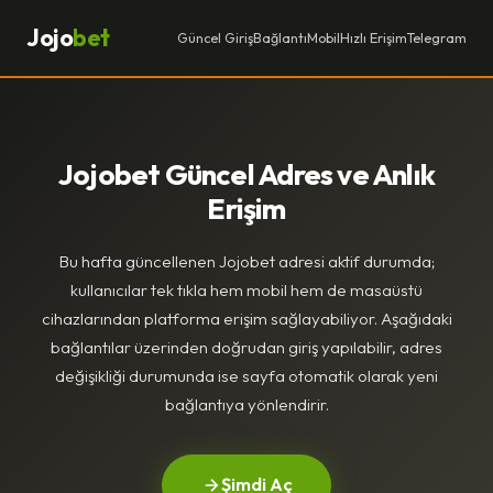
Jojo
bet
Güncel Giriş
Bağlantı
Mobil
Hızlı Erişim
Telegram
Jojobet Güncel Adres ve Anlık
Erişim
Bu hafta güncellenen Jojobet adresi aktif durumda;
kullanıcılar tek tıkla hem mobil hem de masaüstü
cihazlarından platforma erişim sağlayabiliyor. Aşağıdaki
bağlantılar üzerinden doğrudan giriş yapılabilir, adres
değişikliği durumunda ise sayfa otomatik olarak yeni
bağlantıya yönlendirir.
Şimdi Aç