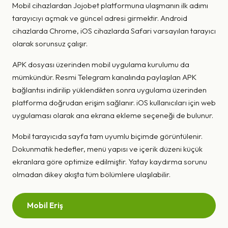
Mobil cihazlardan Jojobet platformuna ulaşmanın ilk adımı
tarayıcıyı açmak ve güncel adresi girmektir. Android
cihazlarda Chrome, iOS cihazlarda Safari varsayılan tarayıcı
olarak sorunsuz çalışır.
APK dosyası üzerinden mobil uygulama kurulumu da
mümkündür. Resmi Telegram kanalında paylaşılan APK
bağlantısı indirilip yüklendikten sonra uygulama üzerinden
platforma doğrudan erişim sağlanır. iOS kullanıcıları için web
uygulaması olarak ana ekrana ekleme seçeneği de bulunur.
Mobil tarayıcıda sayfa tam uyumlu biçimde görüntülenir.
Dokunmatik hedefler, menü yapısı ve içerik düzeni küçük
ekranlara göre optimize edilmiştir. Yatay kaydırma sorunu
olmadan dikey akışta tüm bölümlere ulaşılabilir.
Mobil Eriş