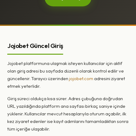
Jojobet Güncel Giriş
Jojobet platformuna ulaşmak isteyen kullanıcılar için aktif
olan giriş adresi bu sayfada düzenli olarak kontrol edilir ve
güncellenir. Tarayıcı üzerinden
jojobet.com
adresini ziyaret
etmek yeterlidir.
Giriş süreci oldukça kısa sürer. Adres çubuğuna doğrudan
URL yazıldığında platform ana sayfası birkaç saniye içinde
yüklenir. Kullanıcılar mevcut hesaplarıyla oturum açabilir, ilk
kez ziyaret edenler ise kayıt adımlarını tamamladıktan sonra
tüm içeriğe ulaşabilir.