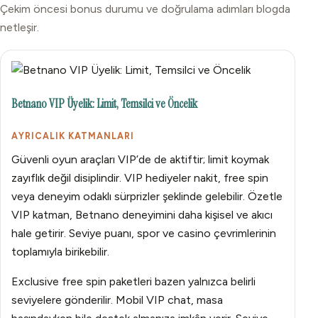
Çekim öncesi bonus durumu ve doğrulama adımları blogda
netleşir.
Betnano VIP Üyelik: Limit, Temsilci ve Öncelik
AYRICALIK KATMANLARI
Güvenli oyun araçları VIP’de de aktiftir; limit koymak
zayıflık değil disiplindir. VIP hediyeler nakit, free spin
veya deneyim odaklı sürprizler şeklinde gelebilir. Özetle
VIP katman, Betnano deneyimini daha kişisel ve akıcı
hale getirir. Seviye puanı, spor ve casino çevrimlerinin
toplamıyla birikebilir.
Exclusive free spin paketleri bazen yalnızca belirli
seviyelere gönderilir. Mobil VIP chat, masa