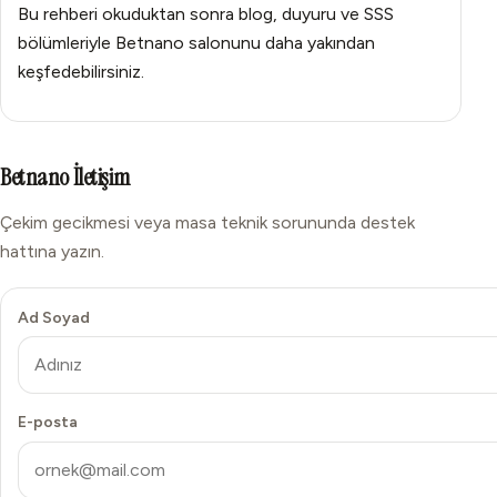
Bu rehberi okuduktan sonra blog, duyuru ve SSS
bölümleriyle Betnano salonunu daha yakından
keşfedebilirsiniz.
Betnano İletişim
Çekim gecikmesi veya masa teknik sorununda destek
hattına yazın.
Ad Soyad
E-posta