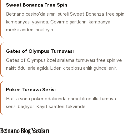
Sweet Bonanza Free Spin
Betnano casino’da sınırlı süreli Sweet Bonanza free spin
kampanyası yayında. Çevirme şartlarını kampanya
merkezinden inceleyin.
Gates of Olympus Turnuvası
Gates of Olympus özel sıralama turnuvası free spin ve
nakit ödüllerle açıldı. Liderlik tablosu anlık güncellenir.
Poker Turnuva Serisi
Hafta sonu poker odalarında garantili ödüllü turnuva
serisi başlıyor. Kayıt saatleri takvimde.
Betnano Blog Yazıları