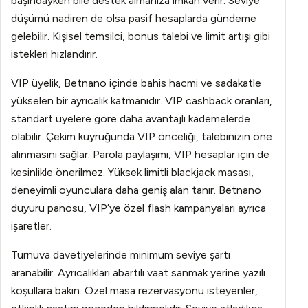
başındayken bile destek almanıza imkân verir. Seviye
düşümü nadiren de olsa pasif hesaplarda gündeme
gelebilir. Kişisel temsilci, bonus talebi ve limit artışı gibi
istekleri hızlandırır.
VIP üyelik, Betnano içinde bahis hacmi ve sadakatle
yükselen bir ayrıcalık katmanıdır. VIP cashback oranları,
standart üyelere göre daha avantajlı kademelerde
olabilir. Çekim kuyruğunda VIP önceliği, talebinizin öne
alınmasını sağlar. Parola paylaşımı, VIP hesaplar için de
kesinlikle önerilmez. Yüksek limitli blackjack masası,
deneyimli oyunculara daha geniş alan tanır. Betnano
duyuru panosu, VIP’ye özel flash kampanyaları ayrıca
işaretler.
Turnuva davetiyelerinde minimum seviye şartı
aranabilir. Ayrıcalıkları abartılı vaat sanmak yerine yazılı
koşullara bakın. Özel masa rezervasyonu isteyenler,