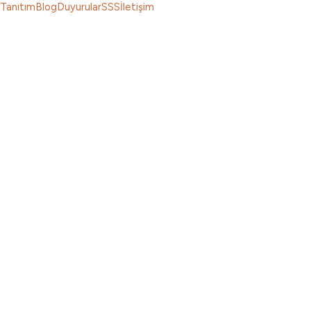
Tanıtım
Blog
Duyurular
SSS
İletişim