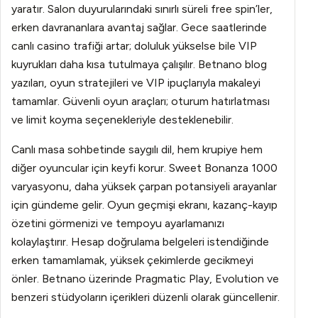
yaratır. Salon duyurularındaki sınırlı süreli free spin’ler,
erken davrananlara avantaj sağlar. Gece saatlerinde
canlı casino trafiği artar; doluluk yükselse bile VIP
kuyrukları daha kısa tutulmaya çalışılır. Betnano blog
yazıları, oyun stratejileri ve VIP ipuçlarıyla makaleyi
tamamlar. Güvenli oyun araçları; oturum hatırlatması
ve limit koyma seçenekleriyle desteklenebilir.
Canlı masa sohbetinde saygılı dil, hem krupiye hem
diğer oyuncular için keyfi korur. Sweet Bonanza 1000
varyasyonu, daha yüksek çarpan potansiyeli arayanlar
için gündeme gelir. Oyun geçmişi ekranı, kazanç-kayıp
özetini görmenizi ve tempoyu ayarlamanızı
kolaylaştırır. Hesap doğrulama belgeleri istendiğinde
erken tamamlamak, yüksek çekimlerde gecikmeyi
önler. Betnano üzerinde Pragmatic Play, Evolution ve
benzeri stüdyoların içerikleri düzenli olarak güncellenir.