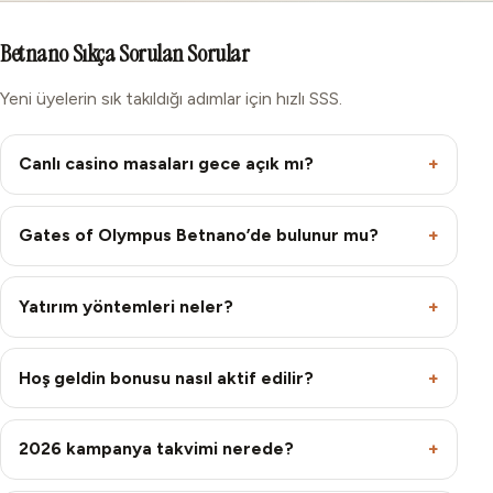
Betnano Sıkça Sorulan Sorular
Yeni üyelerin sık takıldığı adımlar için hızlı SSS.
Canlı casino masaları gece açık mı?
Gates of Olympus Betnano’de bulunur mu?
Yatırım yöntemleri neler?
Hoş geldin bonusu nasıl aktif edilir?
2026 kampanya takvimi nerede?