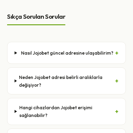
Sıkça Sorulan Sorular
Nasıl Jojobet güncel adresine ulaşabilirim?
Neden Jojobet adresi belirli aralıklarla
değişiyor?
Hangi cihazlardan Jojobet erişimi
sağlanabilir?