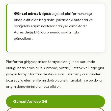
Güncel adres bilgisi:
Jojobet platformunun şu
anda aktif olan bağlantısı yukarıdaki butonda ve
aşağıdaki erişim noktalarında yer almaktadır.
Adres değişikliği durumunda sayfa hızla
güncellenir.
Platforma giriş yaparken tarayıcınızın güncel sürümde
olduğundan emin olun. Chrome, Safari, Firefox ve Edge gibi
yaygın tarayıcılar tam destek sunar. Eski tarayıcı sürümleri
bazı sayfa elementlerini doğru yansıtmayabilir ve bu durum
erişim deneyimini olumsuz etkiler.
Güncel Adrese Git