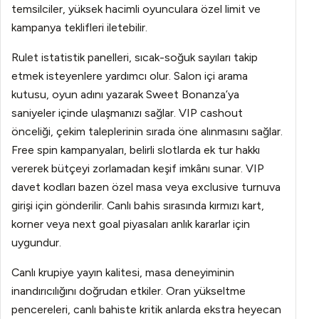
temsilciler, yüksek hacimli oyunculara özel limit ve
kampanya teklifleri iletebilir.
Rulet istatistik panelleri, sıcak-soğuk sayıları takip
etmek isteyenlere yardımcı olur. Salon içi arama
kutusu, oyun adını yazarak Sweet Bonanza’ya
saniyeler içinde ulaşmanızı sağlar. VIP cashout
önceliği, çekim taleplerinin sırada öne alınmasını sağlar.
Free spin kampanyaları, belirli slotlarda ek tur hakkı
vererek bütçeyi zorlamadan keşif imkânı sunar. VIP
davet kodları bazen özel masa veya exclusive turnuva
girişi için gönderilir. Canlı bahis sırasında kırmızı kart,
korner veya next goal piyasaları anlık kararlar için
uygundur.
Canlı krupiye yayın kalitesi, masa deneyiminin
inandırıcılığını doğrudan etkiler. Oran yükseltme
pencereleri, canlı bahiste kritik anlarda ekstra heyecan