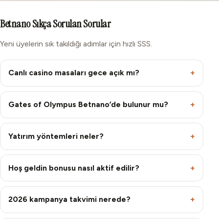
Betnano Sıkça Sorulan Sorular
Yeni üyelerin sık takıldığı adımlar için hızlı SSS.
Canlı casino masaları gece açık mı?
Gates of Olympus Betnano’de bulunur mu?
Yatırım yöntemleri neler?
Hoş geldin bonusu nasıl aktif edilir?
2026 kampanya takvimi nerede?