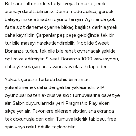
Betnano filtresinde stüdyo veya tema seçerek
aramayı daraltabilirsiniz. Demo modu açıksa, gerçek
bakiyeyi riske atmadan oyunu tanıyın. Aynı anda çok
fazla slot denemek yerine birkaç başlıkta derinleşmek
daha keyiflidir. Çarpanlar peş peşe geldiğinde tek bir
tur bile masayı hareketlendirebilir. Mobilde Sweet
Bonanza turları, tek elle bile rahat oynanacak şekilde
optimize edilmiştir. Sweet Bonanza 1000 varyasyonu,
daha yüksek çarpan tavanı arayanlara hitap eder.
Yüksek çarpanlı turlarda bahis birimini ani
yükseltmemek daha dengeli bir yaklaşımdır. VIP
oyuncular bazen exclusive slot turnuvalarına davetiye
alır. Salon duyurularında yeni Pragmatic Play ekleri
sıkça yer alır. Favorilere eklenen slotlar, ana ekranda
tek dokunuşla geri gelir. Turnuva liderlik tablosu, free
spin veya nakit ödülle taçlanabilir.