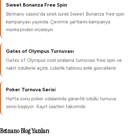
Sweet Bonanza Free Spin
Betnano casino’da sınırlı süreli Sweet Bonanza free spin
kampanyası yayında. Çevirme şartlarını kampanya
merkezinden inceleyin.
Gates of Olympus Turnuvası
Gates of Olympus özel sıralama turnuvası free spin ve
nakit ödüllerle açıldı. Liderlik tablosu anlık güncellenir.
Poker Turnuva Serisi
Hafta sonu poker odalarında garantili ödüllü turnuva
serisi başlıyor. Kayıt saatleri takvimde.
Betnano Blog Yazıları