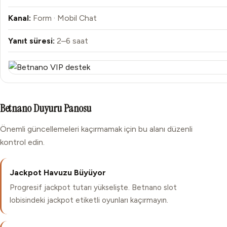
Kanal:
Form · Mobil Chat
Yanıt süresi:
2–6 saat
Betnano Duyuru Panosu
Önemli güncellemeleri kaçırmamak için bu alanı düzenli
kontrol edin.
Jackpot Havuzu Büyüyor
Progresif jackpot tutarı yükselişte. Betnano slot
lobisindeki jackpot etiketli oyunları kaçırmayın.