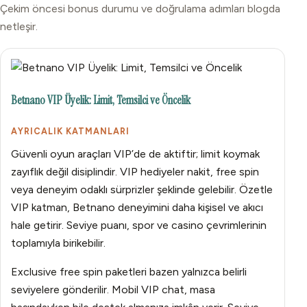
Çekim öncesi bonus durumu ve doğrulama adımları blogda
netleşir.
Betnano VIP Üyelik: Limit, Temsilci ve Öncelik
AYRICALIK KATMANLARI
Güvenli oyun araçları VIP’de de aktiftir; limit koymak
zayıflık değil disiplindir. VIP hediyeler nakit, free spin
veya deneyim odaklı sürprizler şeklinde gelebilir. Özetle
VIP katman, Betnano deneyimini daha kişisel ve akıcı
hale getirir. Seviye puanı, spor ve casino çevrimlerinin
toplamıyla birikebilir.
Exclusive free spin paketleri bazen yalnızca belirli
seviyelere gönderilir. Mobil VIP chat, masa