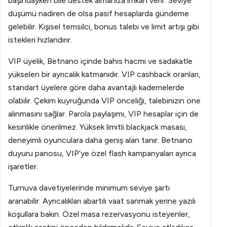
başındayken bile destek almanıza imkân verir. Seviye
düşümü nadiren de olsa pasif hesaplarda gündeme
gelebilir. Kişisel temsilci, bonus talebi ve limit artışı gibi
istekleri hızlandırır.
VIP üyelik, Betnano içinde bahis hacmi ve sadakatle
yükselen bir ayrıcalık katmanıdır. VIP cashback oranları,
standart üyelere göre daha avantajlı kademelerde
olabilir. Çekim kuyruğunda VIP önceliği, talebinizin öne
alınmasını sağlar. Parola paylaşımı, VIP hesaplar için de
kesinlikle önerilmez. Yüksek limitli blackjack masası,
deneyimli oyunculara daha geniş alan tanır. Betnano
duyuru panosu, VIP’ye özel flash kampanyaları ayrıca
işaretler.
Turnuva davetiyelerinde minimum seviye şartı
aranabilir. Ayrıcalıkları abartılı vaat sanmak yerine yazılı
koşullara bakın. Özel masa rezervasyonu isteyenler,