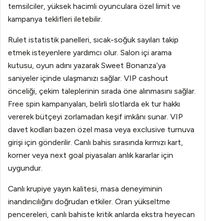
temsilciler, yüksek hacimli oyunculara özel limit ve
kampanya teklifleri iletebilir.
Rulet istatistik panelleri, sıcak-soğuk sayıları takip
etmek isteyenlere yardımcı olur. Salon içi arama
kutusu, oyun adını yazarak Sweet Bonanza’ya
saniyeler içinde ulaşmanızı sağlar. VIP cashout
önceliği, çekim taleplerinin sırada öne alınmasını sağlar.
Free spin kampanyaları, belirli slotlarda ek tur hakkı
vererek bütçeyi zorlamadan keşif imkânı sunar. VIP
davet kodları bazen özel masa veya exclusive turnuva
girişi için gönderilir. Canlı bahis sırasında kırmızı kart,
korner veya next goal piyasaları anlık kararlar için
uygundur.
Canlı krupiye yayın kalitesi, masa deneyiminin
inandırıcılığını doğrudan etkiler. Oran yükseltme
pencereleri, canlı bahiste kritik anlarda ekstra heyecan