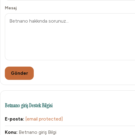
Mesaj
Gönder
Betnano giriş Destek Bilgisi
E-posta:
[email protected]
Konu:
Betnano giriş Bilgi