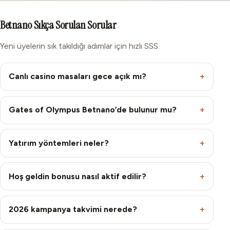
Betnano Sıkça Sorulan Sorular
Yeni üyelerin sık takıldığı adımlar için hızlı SSS.
Canlı casino masaları gece açık mı?
Gates of Olympus Betnano’de bulunur mu?
Yatırım yöntemleri neler?
Hoş geldin bonusu nasıl aktif edilir?
2026 kampanya takvimi nerede?