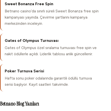
Sweet Bonanza Free Spin
Betnano casino’da sınırlı süreli Sweet Bonanza free spin
kampanyası yayında. Çevirme şartlarını kampanya
merkezinden inceleyin.
Gates of Olympus Turnuvası
Gates of Olympus özel sıralama turnuvası free spin ve
nakit ödüllerle açıldı. Liderlik tablosu anlık güncellenir.
Poker Turnuva Serisi
Hafta sonu poker odalarında garantili ödüllü turnuva
serisi başlıyor. Kayıt saatleri takvimde.
Betnano Blog Yazıları