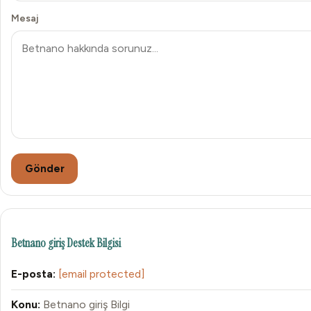
Mesaj
Gönder
Betnano giriş Destek Bilgisi
E-posta:
[email protected]
Konu:
Betnano giriş Bilgi