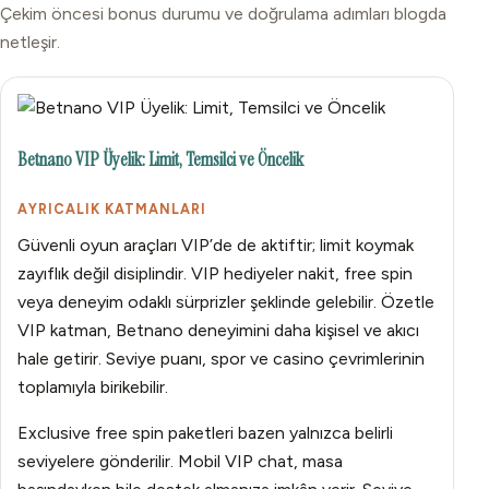
Çekim öncesi bonus durumu ve doğrulama adımları blogda
netleşir.
Betnano VIP Üyelik: Limit, Temsilci ve Öncelik
AYRICALIK KATMANLARI
Güvenli oyun araçları VIP’de de aktiftir; limit koymak
zayıflık değil disiplindir. VIP hediyeler nakit, free spin
veya deneyim odaklı sürprizler şeklinde gelebilir. Özetle
VIP katman, Betnano deneyimini daha kişisel ve akıcı
hale getirir. Seviye puanı, spor ve casino çevrimlerinin
toplamıyla birikebilir.
Exclusive free spin paketleri bazen yalnızca belirli
seviyelere gönderilir. Mobil VIP chat, masa