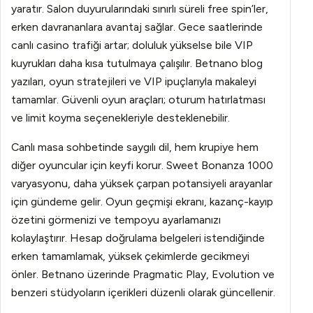
yaratır. Salon duyurularındaki sınırlı süreli free spin’ler,
erken davrananlara avantaj sağlar. Gece saatlerinde
canlı casino trafiği artar; doluluk yükselse bile VIP
kuyrukları daha kısa tutulmaya çalışılır. Betnano blog
yazıları, oyun stratejileri ve VIP ipuçlarıyla makaleyi
tamamlar. Güvenli oyun araçları; oturum hatırlatması
ve limit koyma seçenekleriyle desteklenebilir.
Canlı masa sohbetinde saygılı dil, hem krupiye hem
diğer oyuncular için keyfi korur. Sweet Bonanza 1000
varyasyonu, daha yüksek çarpan potansiyeli arayanlar
için gündeme gelir. Oyun geçmişi ekranı, kazanç-kayıp
özetini görmenizi ve tempoyu ayarlamanızı
kolaylaştırır. Hesap doğrulama belgeleri istendiğinde
erken tamamlamak, yüksek çekimlerde gecikmeyi
önler. Betnano üzerinde Pragmatic Play, Evolution ve
benzeri stüdyoların içerikleri düzenli olarak güncellenir.