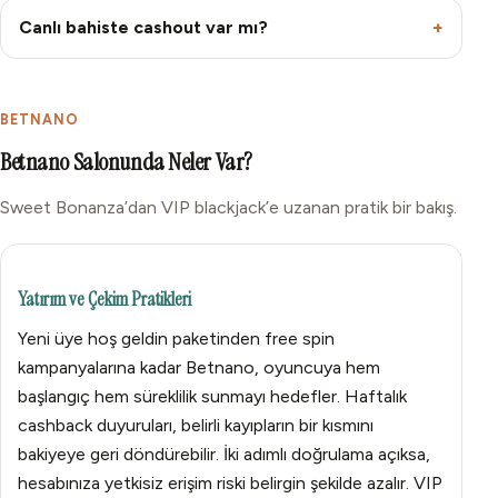
Canlı bahiste cashout var mı?
BETNANO
Betnano Salonunda Neler Var?
Sweet Bonanza’dan VIP blackjack’e uzanan pratik bir bakış.
Yatırım ve Çekim Pratikleri
Yeni üye hoş geldin paketinden free spin
kampanyalarına kadar Betnano, oyuncuya hem
başlangıç hem süreklilik sunmayı hedefler. Haftalık
cashback duyuruları, belirli kayıpların bir kısmını
bakiyeye geri döndürebilir. İki adımlı doğrulama açıksa,
hesabınıza yetkisiz erişim riski belirgin şekilde azalır. VIP