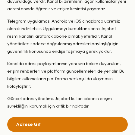
duyurulduğu yerdir. Kanal bildirimlerini açan kullanıcılar yeni
adresi anında öğrenir ve erişim kesintisi yaşamaz.
Telegram uygulaması Android ve iOS cihazlarda ücretsiz
olarak indirilebilir. Uygulamayı kurduktan sonra Jojobet
resmi kanalını aratarak abone olmak yeterlidir. Kanal
yöneticileri sadece doğrulanmış adresleri paylaştığı için
güvenilirlik konusunda endişe taşımaya gerek yoktur.
Kanalda adres paylaşımlarının yanı sıra bakım duyuruları,
erişim rehberleri ve platform güncellemeleri de yer alır. Bu
bilgiler kullanıcıların platforma her koşulda ulaşmasını
kolaylaştırır.
Güncel adres yönetimi, Jojobet kullanıcılarının erişim
sürekliliğini korumak için kritik bir noktadır.
Adrese Git