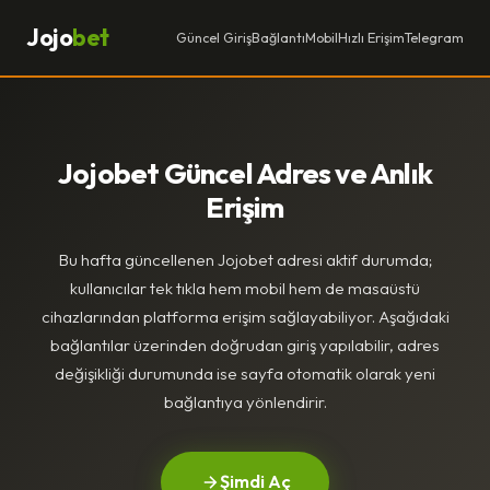
Jojo
bet
Güncel Giriş
Bağlantı
Mobil
Hızlı Erişim
Telegram
Jojobet Güncel Adres ve Anlık
Erişim
Bu hafta güncellenen Jojobet adresi aktif durumda;
kullanıcılar tek tıkla hem mobil hem de masaüstü
cihazlarından platforma erişim sağlayabiliyor. Aşağıdaki
bağlantılar üzerinden doğrudan giriş yapılabilir, adres
değişikliği durumunda ise sayfa otomatik olarak yeni
bağlantıya yönlendirir.
Şimdi Aç