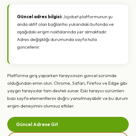
Güncel adres bilgisi:
Jojobet platformunun şu
anda aktif olan bağlantısı yukarıdaki butonda ve
aşağıdaki erişim noktalarında yer almaktadır.
Adres değişikliği durumunda sayfa hızla
güncellenir.
Platforma giriş yaparken tarayıcınızın güncel sürümde
olduğundan emin olun. Chrome, Safari, Firefox ve Edge gibi
yaygın tarayıcılar tam destek sunar. Eski tarayıcı sürümleri
bazı sayfa elementlerini doğru yansıtmayabilir ve bu durum
erişim deneyimini olumsuz etkiler.
Güncel Adrese Git