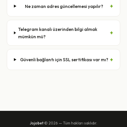
Ne zaman adres güncellemesi yapılır?
Telegram kanalı üzerinden bilgi almak
mümkün mü?
Güvenli bağlantı için SSL sertifikası var mı?
Jojobet
© 2026 — Tüm hakları saklıdır.