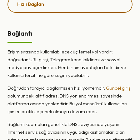
Hızlı Bağlan
Bağlantı
Erişim sırasında kullanılabilecek üç temel yol vardır:
doğrudan URL girişi, Telegram kanal bildirimi ve sosyal
medya paylaşım linkleri. Her birinin avantajları farklıdır ve
kullanıcı tercihine göre seçim yapılabilir.
Doğrudan tarayıcı bağlantısı en hızlı yöntemdir.
Güncel giriş
bölümündeki aktif adres, DNS yönlendirmesi sayesinde
platforma anında yönlendirir. Bu yol masaüstü kullanıcıları
için en pratik seçenek olmaya devam eder.
Bağlantı kopmaları genellikle DNS seviyesinde yaşanır.
İnternet servis sağlayıcısının uyguladığı kısıtlamalar, alan
adının çözümlenmesini engelleyebilir. Bu durumda alternatif