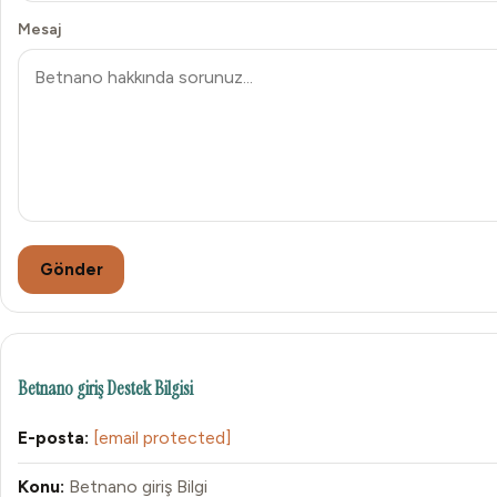
Mesaj
Gönder
Betnano giriş Destek Bilgisi
E-posta:
[email protected]
Konu:
Betnano giriş Bilgi