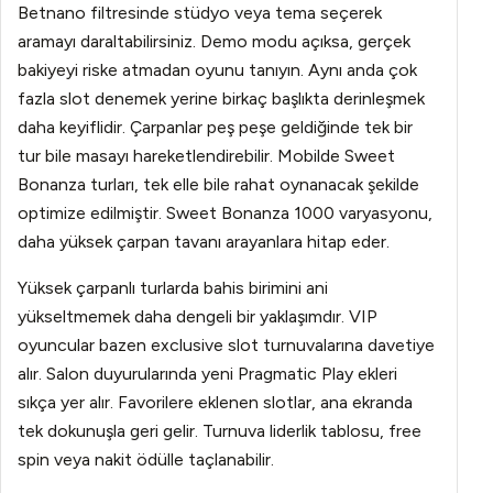
Betnano filtresinde stüdyo veya tema seçerek
aramayı daraltabilirsiniz. Demo modu açıksa, gerçek
bakiyeyi riske atmadan oyunu tanıyın. Aynı anda çok
fazla slot denemek yerine birkaç başlıkta derinleşmek
daha keyiflidir. Çarpanlar peş peşe geldiğinde tek bir
tur bile masayı hareketlendirebilir. Mobilde Sweet
Bonanza turları, tek elle bile rahat oynanacak şekilde
optimize edilmiştir. Sweet Bonanza 1000 varyasyonu,
daha yüksek çarpan tavanı arayanlara hitap eder.
Yüksek çarpanlı turlarda bahis birimini ani
yükseltmemek daha dengeli bir yaklaşımdır. VIP
oyuncular bazen exclusive slot turnuvalarına davetiye
alır. Salon duyurularında yeni Pragmatic Play ekleri
sıkça yer alır. Favorilere eklenen slotlar, ana ekranda
tek dokunuşla geri gelir. Turnuva liderlik tablosu, free
spin veya nakit ödülle taçlanabilir.