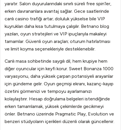
yaratır. Salon duyurularındaki sınırlı süreli free spin’ler,
erken davrananlara avantaj sağlar. Gece saatlerinde
canlı casino trafiği artar; doluluk yükselse bile VIP
kuyrukları daha kısa tutulmaya çalışılır. Betnano blog
yazıları, oyun stratejileri ve VIP ipuçlarıyla makaleyi
tamamlar. Güvenli oyun araçları; oturum hatırlatması
ve limit koyma seçenekleriyle desteklenebilir.
Canlı masa sohbetinde saygılı dil, hem krupiye hem
diğer oyuncular için keyfi korur. Sweet Bonanza 1000
varyasyonu, daha yüksek çarpan potansiyeli arayanlar
için gündeme gelir. Oyun geçmişi ekranı, kazanç-kayıp
özetini görmenizi ve tempoyu ayarlamanızı
kolaylaştırır. Hesap doğrulama belgeleri istendiğinde
erken tamamlamak, yüksek çekimlerde gecikmeyi
önler. Betnano üzerinde Pragmatic Play, Evolution ve
benzeri stüdyoların içerikleri düzenli olarak güncellenir.