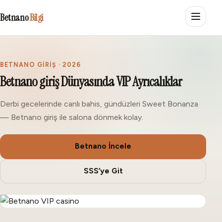
Betnano
Bilgi
Keşfet
BETNANO GIRIŞ · 2026
Betnano giriş Dünyasında VIP Ayrıcalıklar
İnceleme
Derbi gecelerinde canlı bahis, gündüzleri Sweet Bonanza
Rehberler
— Betnano giriş ile salona dönmek kolay.
Gündem
Betnano İncele
Yardım
SSS’ye Git
Bize Ulaşın