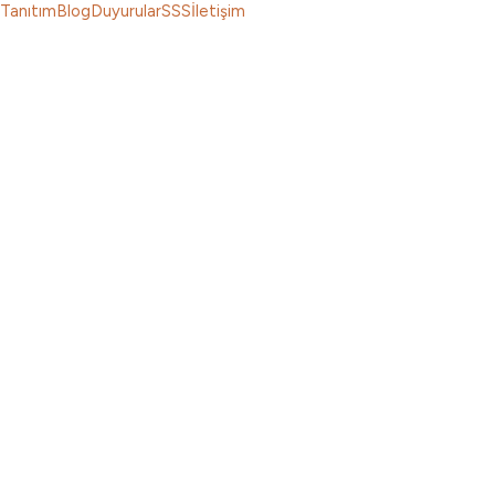
Tanıtım
Blog
Duyurular
SSS
İletişim