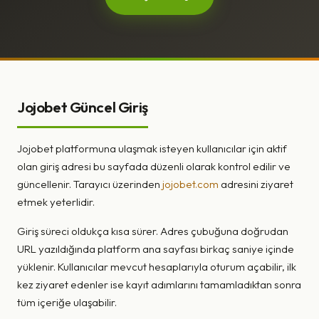
Jojobet Güncel Giriş
Jojobet platformuna ulaşmak isteyen kullanıcılar için aktif
olan giriş adresi bu sayfada düzenli olarak kontrol edilir ve
güncellenir. Tarayıcı üzerinden
jojobet.com
adresini ziyaret
etmek yeterlidir.
Giriş süreci oldukça kısa sürer. Adres çubuğuna doğrudan
URL yazıldığında platform ana sayfası birkaç saniye içinde
yüklenir. Kullanıcılar mevcut hesaplarıyla oturum açabilir, ilk
kez ziyaret edenler ise kayıt adımlarını tamamladıktan sonra
tüm içeriğe ulaşabilir.