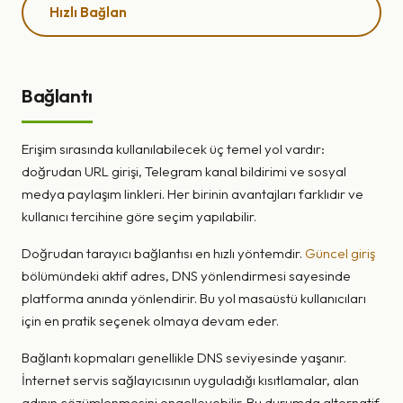
Hızlı Bağlan
Bağlantı
Erişim sırasında kullanılabilecek üç temel yol vardır:
doğrudan URL girişi, Telegram kanal bildirimi ve sosyal
medya paylaşım linkleri. Her birinin avantajları farklıdır ve
kullanıcı tercihine göre seçim yapılabilir.
Doğrudan tarayıcı bağlantısı en hızlı yöntemdir.
Güncel giriş
bölümündeki aktif adres, DNS yönlendirmesi sayesinde
platforma anında yönlendirir. Bu yol masaüstü kullanıcıları
için en pratik seçenek olmaya devam eder.
Bağlantı kopmaları genellikle DNS seviyesinde yaşanır.
İnternet servis sağlayıcısının uyguladığı kısıtlamalar, alan
adının çözümlenmesini engelleyebilir. Bu durumda alternatif