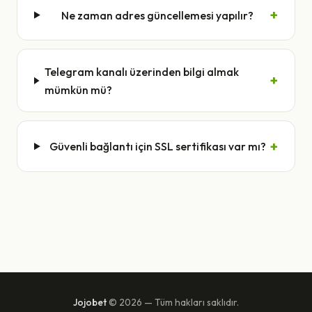
Ne zaman adres güncellemesi yapılır?
Telegram kanalı üzerinden bilgi almak
mümkün mü?
Güvenli bağlantı için SSL sertifikası var mı?
Jojobet
© 2026 — Tüm hakları saklıdır.