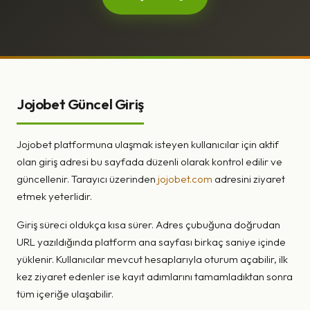
Jojobet Güncel Giriş
Jojobet platformuna ulaşmak isteyen kullanıcılar için aktif
olan giriş adresi bu sayfada düzenli olarak kontrol edilir ve
güncellenir. Tarayıcı üzerinden
jojobet.com
adresini ziyaret
etmek yeterlidir.
Giriş süreci oldukça kısa sürer. Adres çubuğuna doğrudan
URL yazıldığında platform ana sayfası birkaç saniye içinde
yüklenir. Kullanıcılar mevcut hesaplarıyla oturum açabilir, ilk
kez ziyaret edenler ise kayıt adımlarını tamamladıktan sonra
tüm içeriğe ulaşabilir.