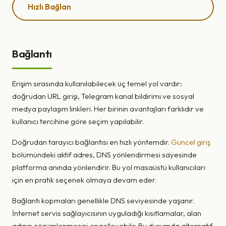
Hızlı Bağlan
Bağlantı
Erişim sırasında kullanılabilecek üç temel yol vardır:
doğrudan URL girişi, Telegram kanal bildirimi ve sosyal
medya paylaşım linkleri. Her birinin avantajları farklıdır ve
kullanıcı tercihine göre seçim yapılabilir.
Doğrudan tarayıcı bağlantısı en hızlı yöntemdir.
Güncel giriş
bölümündeki aktif adres, DNS yönlendirmesi sayesinde
platforma anında yönlendirir. Bu yol masaüstü kullanıcıları
için en pratik seçenek olmaya devam eder.
Bağlantı kopmaları genellikle DNS seviyesinde yaşanır.
İnternet servis sağlayıcısının uyguladığı kısıtlamalar, alan
adının çözümlenmesini engelleyebilir. Bu durumda alternatif