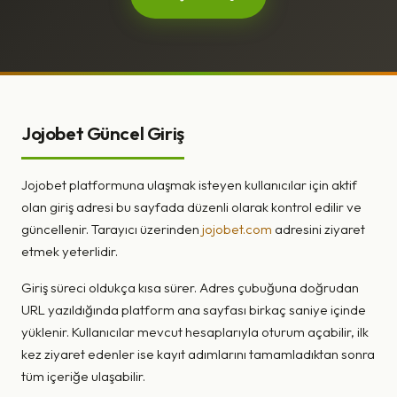
Jojobet Güncel Giriş
Jojobet platformuna ulaşmak isteyen kullanıcılar için aktif
olan giriş adresi bu sayfada düzenli olarak kontrol edilir ve
güncellenir. Tarayıcı üzerinden
jojobet.com
adresini ziyaret
etmek yeterlidir.
Giriş süreci oldukça kısa sürer. Adres çubuğuna doğrudan
URL yazıldığında platform ana sayfası birkaç saniye içinde
yüklenir. Kullanıcılar mevcut hesaplarıyla oturum açabilir, ilk
kez ziyaret edenler ise kayıt adımlarını tamamladıktan sonra
tüm içeriğe ulaşabilir.