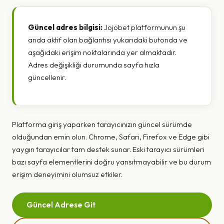
Güncel adres bilgisi:
Jojobet platformunun şu
anda aktif olan bağlantısı yukarıdaki butonda ve
aşağıdaki erişim noktalarında yer almaktadır.
Adres değişikliği durumunda sayfa hızla
güncellenir.
Platforma giriş yaparken tarayıcınızın güncel sürümde
olduğundan emin olun. Chrome, Safari, Firefox ve Edge gibi
yaygın tarayıcılar tam destek sunar. Eski tarayıcı sürümleri
bazı sayfa elementlerini doğru yansıtmayabilir ve bu durum
erişim deneyimini olumsuz etkiler.
Güncel Adrese Git