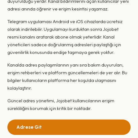
duyurulduğu yerdir. Kanal bildirimlerini açan kullanıcılar yeni
adresi anında öğrenir ve erişim kesintisi yaşamaz.
Telegram uygulaması Android ve iOS cihazlarda ücretsiz
olarak indirilebilir. Uygulamayı kurduktan sonra Jojobet
resmi kanalını aratarak abone olmak yeterlidir. Kanal
yöneticileri sadece doğrulanmış adresleri paylaştığı için
güvenilirlik konusunda endişe taşımaya gerek yoktur.
Kanalda adres paylaşımlarının yanı sıra bakım duyuruları,
erişim rehberleri ve platform güncellemeleri de yer alır. Bu
bilgiler kullanıcıların platforma her koşulda ulaşmasını
kolaylaştırır.
Güncel adres yönetimi, Jojobet kullanıcılarının erişim
sürekliliğini korumak için kritik bir noktadır.
Adrese Git