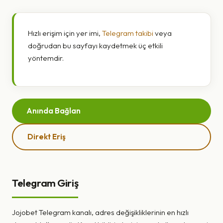
Hızlı erişim için yer imi,
Telegram takibi
veya
doğrudan bu sayfayı kaydetmek üç etkili
yöntemdir.
Anında Bağlan
Direkt Eriş
Telegram Giriş
Jojobet Telegram kanalı, adres değişikliklerinin en hızlı