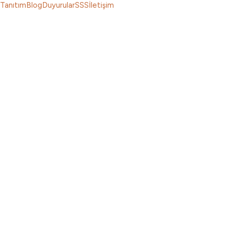
Tanıtım
Blog
Duyurular
SSS
İletişim