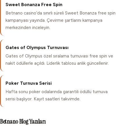
Sweet Bonanza Free Spin
Betnano casino’da sınırlı süreli Sweet Bonanza free spin
kampanyası yayında. Çevirme şartlarını kampanya
merkezinden inceleyin.
Gates of Olympus Turnuvası
Gates of Olympus özel sıralama turnuvası free spin ve
nakit ödüllerle açıldı. Liderlik tablosu anlık güncellenir.
Poker Turnuva Serisi
Hafta sonu poker odalarında garantili ödüllü turnuva
serisi başlıyor. Kayıt saatleri takvimde.
Betnano Blog Yazıları