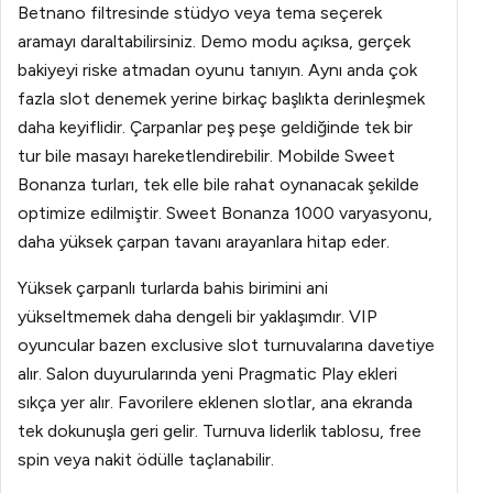
Betnano filtresinde stüdyo veya tema seçerek
aramayı daraltabilirsiniz. Demo modu açıksa, gerçek
bakiyeyi riske atmadan oyunu tanıyın. Aynı anda çok
fazla slot denemek yerine birkaç başlıkta derinleşmek
daha keyiflidir. Çarpanlar peş peşe geldiğinde tek bir
tur bile masayı hareketlendirebilir. Mobilde Sweet
Bonanza turları, tek elle bile rahat oynanacak şekilde
optimize edilmiştir. Sweet Bonanza 1000 varyasyonu,
daha yüksek çarpan tavanı arayanlara hitap eder.
Yüksek çarpanlı turlarda bahis birimini ani
yükseltmemek daha dengeli bir yaklaşımdır. VIP
oyuncular bazen exclusive slot turnuvalarına davetiye
alır. Salon duyurularında yeni Pragmatic Play ekleri
sıkça yer alır. Favorilere eklenen slotlar, ana ekranda
tek dokunuşla geri gelir. Turnuva liderlik tablosu, free
spin veya nakit ödülle taçlanabilir.