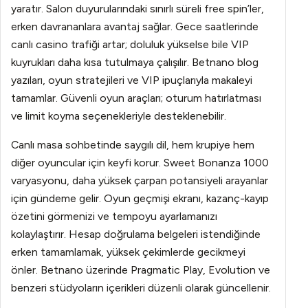
yaratır. Salon duyurularındaki sınırlı süreli free spin’ler,
erken davrananlara avantaj sağlar. Gece saatlerinde
canlı casino trafiği artar; doluluk yükselse bile VIP
kuyrukları daha kısa tutulmaya çalışılır. Betnano blog
yazıları, oyun stratejileri ve VIP ipuçlarıyla makaleyi
tamamlar. Güvenli oyun araçları; oturum hatırlatması
ve limit koyma seçenekleriyle desteklenebilir.
Canlı masa sohbetinde saygılı dil, hem krupiye hem
diğer oyuncular için keyfi korur. Sweet Bonanza 1000
varyasyonu, daha yüksek çarpan potansiyeli arayanlar
için gündeme gelir. Oyun geçmişi ekranı, kazanç-kayıp
özetini görmenizi ve tempoyu ayarlamanızı
kolaylaştırır. Hesap doğrulama belgeleri istendiğinde
erken tamamlamak, yüksek çekimlerde gecikmeyi
önler. Betnano üzerinde Pragmatic Play, Evolution ve
benzeri stüdyoların içerikleri düzenli olarak güncellenir.