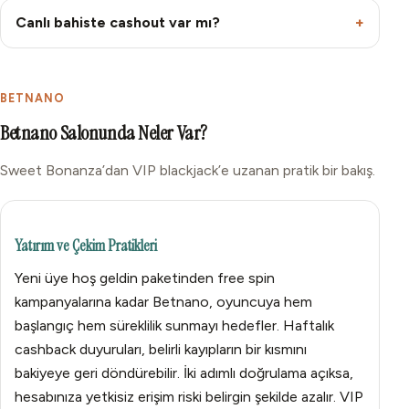
Canlı bahiste cashout var mı?
BETNANO
Betnano Salonunda Neler Var?
Sweet Bonanza’dan VIP blackjack’e uzanan pratik bir bakış.
Yatırım ve Çekim Pratikleri
Yeni üye hoş geldin paketinden free spin
kampanyalarına kadar Betnano, oyuncuya hem
başlangıç hem süreklilik sunmayı hedefler. Haftalık
cashback duyuruları, belirli kayıpların bir kısmını
bakiyeye geri döndürebilir. İki adımlı doğrulama açıksa,
hesabınıza yetkisiz erişim riski belirgin şekilde azalır. VIP