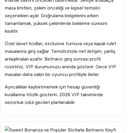
etkinlik saatini önceden bildirmelidir. Seviye atladıkça
masa limitleri, çekim önceliği ve kişisel temsilci
seçenekleri açılır. Doğrulama belgelerini erken
tamamlamak, yüksek çekimlerde bekleme süresini
kısaltır.
Özel davet kodları, exclusive turnuva veya kapalı rulet
masalarına giriş sağlar. Temsilcinizle net iletişim, yanlış
anlaşılmaları azaltır. Betnano giriş sonrası profil
rozetiniz, VIP durumunuzu anında gösterir. Gece VIP
masaları daha sakin bir oyuncu profiliyle ilerler.
Ayrıcalıkları kaybetmemek için hesap güvenliği
kurallarına titizlik gösterin. 2026 VIP takviminde
sezonluk ödül gecileri planlanabilir.