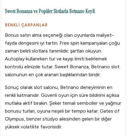
Sweet Bonanza ve Popüler Slotlarla Betnano Keyfi
RENKLI ÇARPANLAR
Bonus satın alma seçeneği olan oyunlarda maliyet-
fayda dengesini iyi tartın. Free spin kampanyaları çoğu
zaman belirli slotlara tanımlıdır; şartları okuyun.
Autoplay kullanırken tur ve kayıp limiti belirlemek
kontrolü elinizde tutar. Sweet Bonanza, Betnano slot
salonunun en çok aranan başlıklarından biridir.
Sonuç olarak slot salonu, Betnano deneyiminin en
renkli katmanıdır. Güvenli oyun için süre bildirimi açıksa
mutlaka aktif bırakın. Şeker temalı semboller ve yağmur
bonusu turları, oyuna neşeli bir tempo katar. Gates of
Olympus, benzer stüdyo ailesinden gelen bir diğer
yüksek volatilite favorisidir.