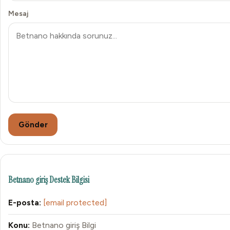
Mesaj
Gönder
Betnano giriş Destek Bilgisi
E-posta:
[email protected]
Konu:
Betnano giriş Bilgi