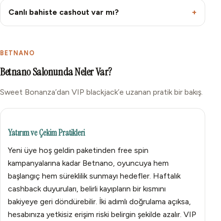
Canlı bahiste cashout var mı?
BETNANO
Betnano Salonunda Neler Var?
Sweet Bonanza’dan VIP blackjack’e uzanan pratik bir bakış.
Yatırım ve Çekim Pratikleri
Yeni üye hoş geldin paketinden free spin
kampanyalarına kadar Betnano, oyuncuya hem
başlangıç hem süreklilik sunmayı hedefler. Haftalık
cashback duyuruları, belirli kayıpların bir kısmını
bakiyeye geri döndürebilir. İki adımlı doğrulama açıksa,
hesabınıza yetkisiz erişim riski belirgin şekilde azalır. VIP