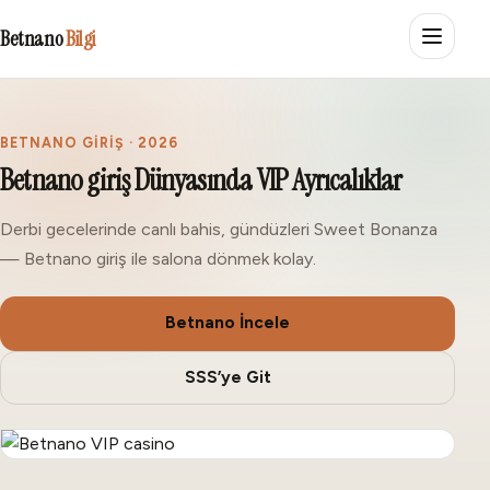
Betnano
Bilgi
Keşfet
BETNANO GIRIŞ · 2026
Betnano giriş Dünyasında VIP Ayrıcalıklar
İnceleme
Derbi gecelerinde canlı bahis, gündüzleri Sweet Bonanza
Rehberler
— Betnano giriş ile salona dönmek kolay.
Gündem
Betnano İncele
Yardım
SSS’ye Git
Bize Ulaşın