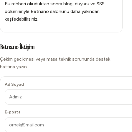
Bu rehberi okuduktan sonra blog, duyuru ve SSS
bölümleriyle Betnano salonunu daha yakından
keşfedebilirsiniz.
Betnano İletişim
Çekim gecikmesi veya masa teknik sorununda destek
hattına yazın.
Ad Soyad
E-posta