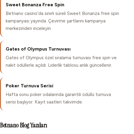
Sweet Bonanza Free Spin
Betnano casino’da sınırlı süreli Sweet Bonanza free spin
kampanyası yayında. Çevirme şartlarını kampanya
merkezinden inceleyin.
Gates of Olympus Turnuvası
Gates of Olympus özel sıralama turnuvası free spin ve
nakit ödüllerle açıldı. Liderlik tablosu anlık güncellenir.
Poker Turnuva Serisi
Hafta sonu poker odalarında garantili ödüllü turnuva
serisi başlıyor. Kayıt saatleri takvimde.
Betnano Blog Yazıları