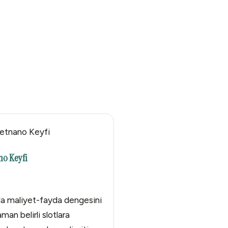
no Keyfi
da maliyet-fayda dengesini
man belirli slotlara