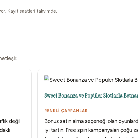
yor. Kayıt saatleri takvimde.
etleşir.
Sweet Bonanza ve Popüler Slotlarla Betna
RENKLI ÇARPANLAR
flık değil
Bonus satın alma seçeneği olan oyunlar
daklı
iyi tartın. Free spin kampanyaları çoğu za