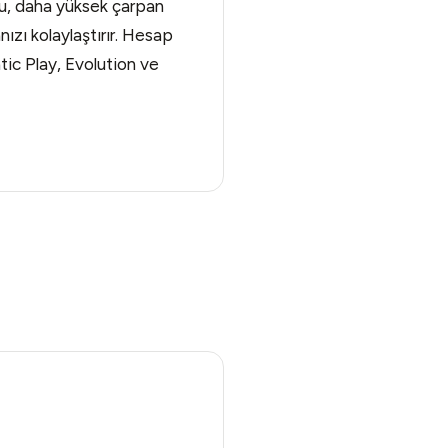
nu, daha yüksek çarpan
zı kolaylaştırır. Hesap
ic Play, Evolution ve