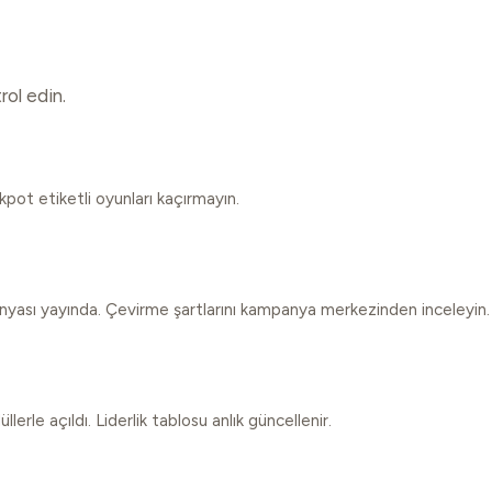
rol edin.
kpot etiketli oyunları kaçırmayın.
nyası yayında. Çevirme şartlarını kampanya merkezinden inceleyin.
rle açıldı. Liderlik tablosu anlık güncellenir.