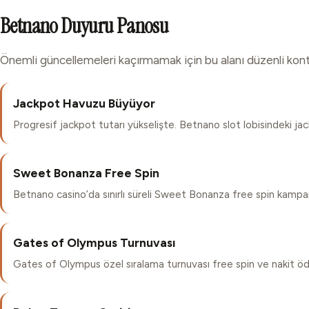
Betnano Duyuru Panosu
Önemli güncellemeleri kaçırmamak için bu alanı düzenli kont
Jackpot Havuzu Büyüyor
Progresif jackpot tutarı yükselişte. Betnano slot lobisindeki jac
Sweet Bonanza Free Spin
Betnano casino’da sınırlı süreli Sweet Bonanza free spin kampa
Gates of Olympus Turnuvası
Gates of Olympus özel sıralama turnuvası free spin ve nakit ödülle