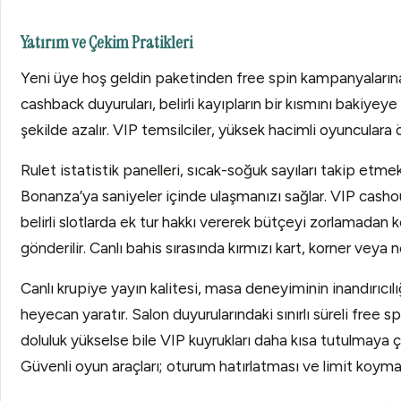
Yatırım ve Çekim Pratikleri
Yeni üye hoş geldin paketinden free spin kampanyaların
cashback duyuruları, belirli kayıpların bir kısmını bakiyeye
şekilde azalır. VIP temsilciler, yüksek hacimli oyunculara ö
Rulet istatistik panelleri, sıcak-soğuk sayıları takip etm
Bonanza’ya saniyeler içinde ulaşmanızı sağlar. VIP cashou
belirli slotlarda ek tur hakkı vererek bütçeyi zorlamadan 
gönderilir. Canlı bahis sırasında kırmızı kart, korner veya n
Canlı krupiye yayın kalitesi, masa deneyiminin inandırıcıl
heyecan yaratır. Salon duyurularındaki sınırlı süreli free s
doluluk yükselse bile VIP kuyrukları daha kısa tutulmaya ça
Güvenli oyun araçları; oturum hatırlatması ve limit koyma