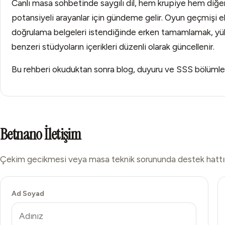
Canlı masa sohbetinde saygılı dil, hem krupiye hem diğ
potansiyeli arayanlar için gündeme gelir. Oyun geçmişi e
doğrulama belgeleri istendiğinde erken tamamlamak, yü
benzeri stüdyoların içerikleri düzenli olarak güncellenir.
Bu rehberi okuduktan sonra blog, duyuru ve SSS bölümler
Betnano İletişim
Çekim gecikmesi veya masa teknik sorununda destek hattın
Ad Soyad