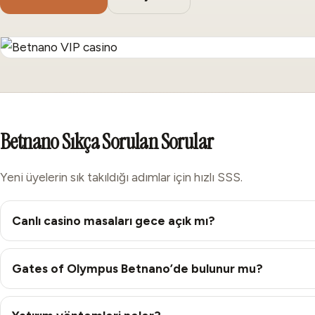
Betnano Sıkça Sorulan Sorular
Yeni üyelerin sık takıldığı adımlar için hızlı SSS.
Canlı casino masaları gece açık mı?
Gates of Olympus Betnano’de bulunur mu?