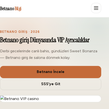
Betnano
Bilgi
Keşfet
BETNANO GIRIŞ · 2026
Betnano giriş Dünyasında VIP Ayrıcalıklar
İnceleme
Derbi gecelerinde canlı bahis, gündüzleri Sweet Bonanza
Rehberler
— Betnano giriş ile salona dönmek kolay.
Gündem
Betnano İncele
Yardım
SSS’ye Git
Bize Ulaşın