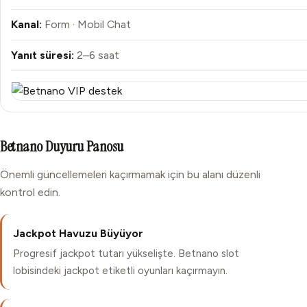
Kanal:
Form · Mobil Chat
Yanıt süresi:
2–6 saat
Betnano Duyuru Panosu
Önemli güncellemeleri kaçırmamak için bu alanı düzenli
kontrol edin.
Jackpot Havuzu Büyüyor
Progresif jackpot tutarı yükselişte. Betnano slot
lobisindeki jackpot etiketli oyunları kaçırmayın.