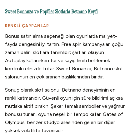
Sweet Bonanza ve Popüler Slotlarla Betnano Keyfi
RENKLI ÇARPANLAR
Bonus satın alma seçeneği olan oyunlarda maliyet-
fayda dengesini iyi tartın. Free spin kampanyaları çoğu
zaman belirli slotlara tanımlıdır; şartları okuyun.
Autoplay kullanırken tur ve kayıp limiti belirlemek
kontrolü elinizde tutar. Sweet Bonanza, Betnano slot
salonunun en çok aranan başlıklarından biridir.
Sonuç olarak slot salonu, Betnano deneyiminin en
renkli katmanıdır. Güvenli oyun için süre bildirimi açıksa
mutlaka aktif bırakın. Şeker temalı semboller ve yağmur
bonusu turları, oyuna neşeli bir tempo katar. Gates of
Olympus, benzer stüdyo ailesinden gelen bir diğer
yüksek volatilite favorisidir.