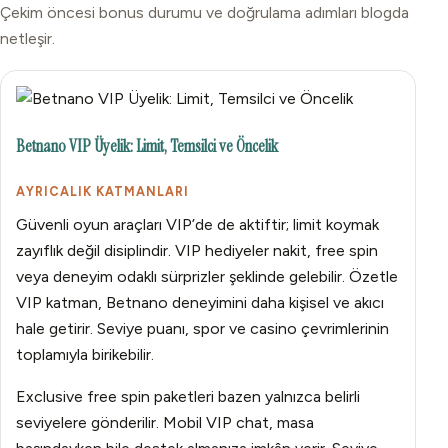
Çekim öncesi bonus durumu ve doğrulama adımları blogda
netleşir.
Betnano VIP Üyelik: Limit, Temsilci ve Öncelik
AYRICALIK KATMANLARI
Güvenli oyun araçları VIP’de de aktiftir; limit koymak
zayıflık değil disiplindir. VIP hediyeler nakit, free spin
veya deneyim odaklı sürprizler şeklinde gelebilir. Özetle
VIP katman, Betnano deneyimini daha kişisel ve akıcı
hale getirir. Seviye puanı, spor ve casino çevrimlerinin
toplamıyla birikebilir.
Exclusive free spin paketleri bazen yalnızca belirli
seviyelere gönderilir. Mobil VIP chat, masa