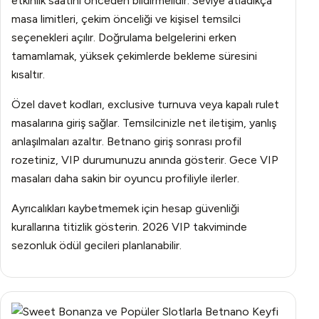
etkinlik saatini önceden bildirmelidir. Seviye atladıkça
masa limitleri, çekim önceliği ve kişisel temsilci
seçenekleri açılır. Doğrulama belgelerini erken
tamamlamak, yüksek çekimlerde bekleme süresini
kısaltır.
Özel davet kodları, exclusive turnuva veya kapalı rulet
masalarına giriş sağlar. Temsilcinizle net iletişim, yanlış
anlaşılmaları azaltır. Betnano giriş sonrası profil
rozetiniz, VIP durumunuzu anında gösterir. Gece VIP
masaları daha sakin bir oyuncu profiliyle ilerler.
Ayrıcalıkları kaybetmemek için hesap güvenliği
kurallarına titizlik gösterin. 2026 VIP takviminde
sezonluk ödül gecileri planlanabilir.