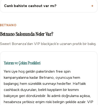
Canlı bahiste cashout var mı?
BETNANO
Betnano Salonunda Neler Var?
Sweet Bonanza’dan VIP blackjack’e uzanan pratik bir bakış.
Yatırım ve Çekim Pratikleri
Yeni üye hoş geldin paketinden free spin
kampanyalarına kadar Betnano, oyuncuya hem
başlangıç hem süreklilik sunmayı hedefler. Haftalık
cashback duyuruları, belirli kayıpların bir kısmını
bakiyeye geri döndürebilir. İki adımlı doğrulama açıksa,
hesabınıza yetkisiz erişim riski belirgin şekilde azalır. VIP