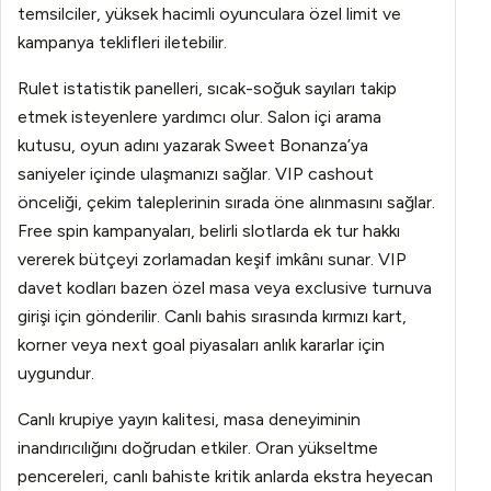
temsilciler, yüksek hacimli oyunculara özel limit ve
kampanya teklifleri iletebilir.
Rulet istatistik panelleri, sıcak-soğuk sayıları takip
etmek isteyenlere yardımcı olur. Salon içi arama
kutusu, oyun adını yazarak Sweet Bonanza’ya
saniyeler içinde ulaşmanızı sağlar. VIP cashout
önceliği, çekim taleplerinin sırada öne alınmasını sağlar.
Free spin kampanyaları, belirli slotlarda ek tur hakkı
vererek bütçeyi zorlamadan keşif imkânı sunar. VIP
davet kodları bazen özel masa veya exclusive turnuva
girişi için gönderilir. Canlı bahis sırasında kırmızı kart,
korner veya next goal piyasaları anlık kararlar için
uygundur.
Canlı krupiye yayın kalitesi, masa deneyiminin
inandırıcılığını doğrudan etkiler. Oran yükseltme
pencereleri, canlı bahiste kritik anlarda ekstra heyecan