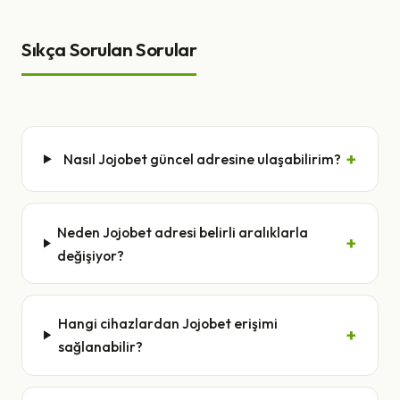
Sıkça Sorulan Sorular
Nasıl Jojobet güncel adresine ulaşabilirim?
Neden Jojobet adresi belirli aralıklarla
değişiyor?
Hangi cihazlardan Jojobet erişimi
sağlanabilir?