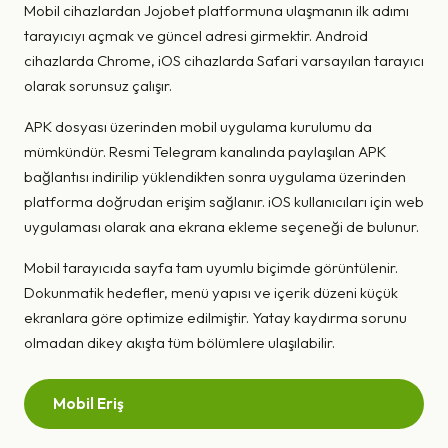
Mobil cihazlardan Jojobet platformuna ulaşmanın ilk adımı
tarayıcıyı açmak ve güncel adresi girmektir. Android
cihazlarda Chrome, iOS cihazlarda Safari varsayılan tarayıcı
olarak sorunsuz çalışır.
APK dosyası üzerinden mobil uygulama kurulumu da
mümkündür. Resmi Telegram kanalında paylaşılan APK
bağlantısı indirilip yüklendikten sonra uygulama üzerinden
platforma doğrudan erişim sağlanır. iOS kullanıcıları için web
uygulaması olarak ana ekrana ekleme seçeneği de bulunur.
Mobil tarayıcıda sayfa tam uyumlu biçimde görüntülenir.
Dokunmatik hedefler, menü yapısı ve içerik düzeni küçük
ekranlara göre optimize edilmiştir. Yatay kaydırma sorunu
olmadan dikey akışta tüm bölümlere ulaşılabilir.
Mobil Eriş