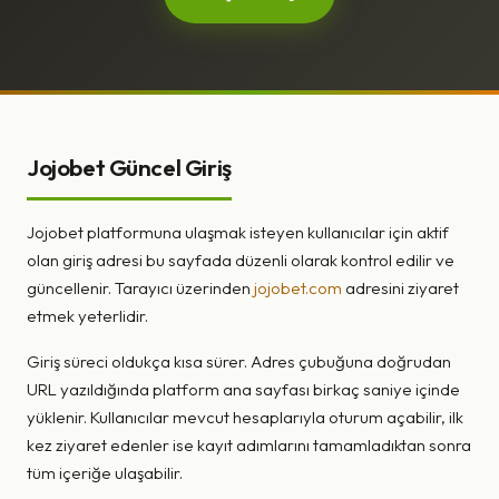
Jojobet Güncel Giriş
Jojobet platformuna ulaşmak isteyen kullanıcılar için aktif
olan giriş adresi bu sayfada düzenli olarak kontrol edilir ve
güncellenir. Tarayıcı üzerinden
jojobet.com
adresini ziyaret
etmek yeterlidir.
Giriş süreci oldukça kısa sürer. Adres çubuğuna doğrudan
URL yazıldığında platform ana sayfası birkaç saniye içinde
yüklenir. Kullanıcılar mevcut hesaplarıyla oturum açabilir, ilk
kez ziyaret edenler ise kayıt adımlarını tamamladıktan sonra
tüm içeriğe ulaşabilir.