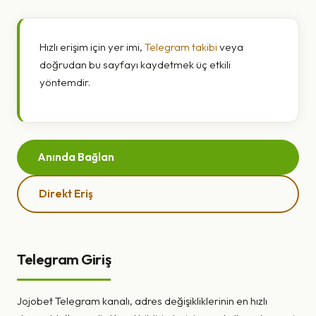
Hızlı erişim için yer imi,
Telegram takibi
veya
doğrudan bu sayfayı kaydetmek üç etkili
yöntemdir.
Anında Bağlan
Direkt Eriş
Telegram Giriş
Jojobet Telegram kanalı, adres değişikliklerinin en hızlı