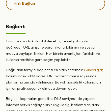
Hızlı Bağlan
Bağlantı
Erişim sırasında kullanılabilecek üç temel yol vardır:
doğrudan URL girişi, Telegram kanal bildirimi ve sosyal
medya paylaşım linkleri. Her birinin avantajları farklıdır ve
kullanıcı tercihine göre seçim yapılabilir.
Doğrudan tarayıcı bağlantısı en hızlı yöntemdir.
Güncel giriş
bölümündeki aktif adres, DNS yönlendirmesi sayesinde
platforma anında yönlendirir. Bu yol masaüstü kullanıcıları
için en pratik seçenek olmaya devam eder.
Bağlantı kopmaları genellikle DNS seviyesinde yaşanır.
İnternet servis sağlayıcısının uyguladığı kısıtlamalar, alan
adının çözümlenmesini engelleyebilir. Bu durumda alternatif