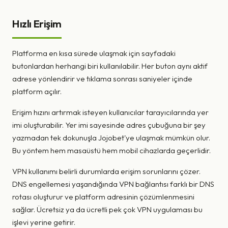
Hızlı Erişim
Platforma en kısa sürede ulaşmak için sayfadaki
butonlardan herhangi biri kullanılabilir. Her buton aynı aktif
adrese yönlendirir ve tıklama sonrası saniyeler içinde
platform açılır.
Erişim hızını artırmak isteyen kullanıcılar tarayıcılarında yer
imi oluşturabilir. Yer imi sayesinde adres çubuğuna bir şey
yazmadan tek dokunuşla Jojobet'ye ulaşmak mümkün olur.
Bu yöntem hem masaüstü hem mobil cihazlarda geçerlidir.
VPN kullanımı belirli durumlarda erişim sorunlarını çözer.
DNS engellemesi yaşandığında VPN bağlantısı farklı bir DNS
rotası oluşturur ve platform adresinin çözümlenmesini
sağlar. Ücretsiz ya da ücretli pek çok VPN uygulaması bu
işlevi yerine getirir.