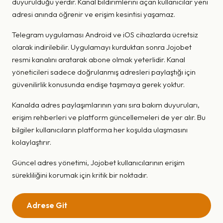
duyurulduğu yerdir. Kanal bildirimlerini açan kullanıcılar yeni
adresi anında öğrenir ve erişim kesintisi yaşamaz.
Telegram uygulaması Android ve iOS cihazlarda ücretsiz
olarak indirilebilir. Uygulamayı kurduktan sonra Jojobet
resmi kanalını aratarak abone olmak yeterlidir. Kanal
yöneticileri sadece doğrulanmış adresleri paylaştığı için
güvenilirlik konusunda endişe taşımaya gerek yoktur.
Kanalda adres paylaşımlarının yanı sıra bakım duyuruları,
erişim rehberleri ve platform güncellemeleri de yer alır. Bu
bilgiler kullanıcıların platforma her koşulda ulaşmasını
kolaylaştırır.
Güncel adres yönetimi, Jojobet kullanıcılarının erişim
sürekliliğini korumak için kritik bir noktadır.
Adrese Git