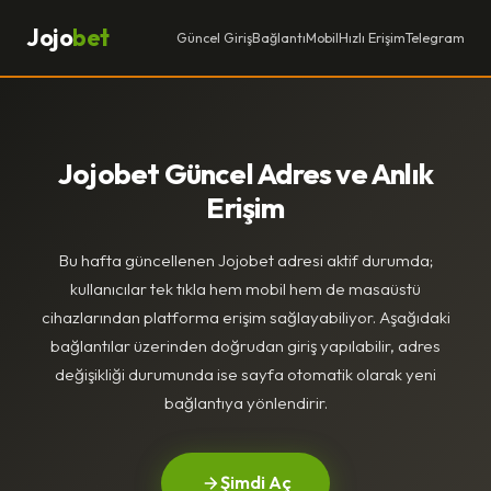
Jojo
bet
Güncel Giriş
Bağlantı
Mobil
Hızlı Erişim
Telegram
Jojobet Güncel Adres ve Anlık
Erişim
Bu hafta güncellenen Jojobet adresi aktif durumda;
kullanıcılar tek tıkla hem mobil hem de masaüstü
cihazlarından platforma erişim sağlayabiliyor. Aşağıdaki
bağlantılar üzerinden doğrudan giriş yapılabilir, adres
değişikliği durumunda ise sayfa otomatik olarak yeni
bağlantıya yönlendirir.
Şimdi Aç