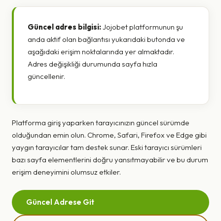
Güncel adres bilgisi:
Jojobet platformunun şu
anda aktif olan bağlantısı yukarıdaki butonda ve
aşağıdaki erişim noktalarında yer almaktadır.
Adres değişikliği durumunda sayfa hızla
güncellenir.
Platforma giriş yaparken tarayıcınızın güncel sürümde
olduğundan emin olun. Chrome, Safari, Firefox ve Edge gibi
yaygın tarayıcılar tam destek sunar. Eski tarayıcı sürümleri
bazı sayfa elementlerini doğru yansıtmayabilir ve bu durum
erişim deneyimini olumsuz etkiler.
Güncel Adrese Git